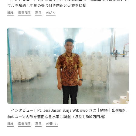
ブルを解消し生地の張り付き防止と火花を抑制
繊維
産業加湿
調湿
AirAKI
［インタビュー］Pt. Jesi Jason Surja Wibowo さま｜紡績｜出荷梱包
前のコーン内部を適正な含水率に調湿（収益1,500万円増）
繊維
産業加湿
調湿
AKIMist