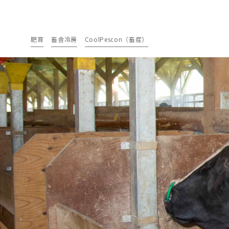
肥育
畜舎冷房
CoolPescon（畜産）