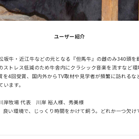
ユーザー紹介
松坂牛・近江牛などの元となる『但馬牛』の雌のみ340頭を飼
のストレス低減のため牛舎内にクラシック音楽を流すなど環
賞を4回受賞、国内外からTV取材や見学者が頻繁に訪れるな
ています。
川岸牧場 代表 川岸 裕人様、秀美様
、良い環境で、じっくり時間をかけて飼う。どれか一つ欠け