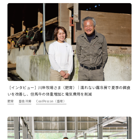
［インタビュー］川岸牧場さま（肥育）｜濡れない霧冷房で夏季の餌食
いを改善し、但馬牛の体重増加と電気費用を削減
肥育
畜舎冷房
CoolPescon（畜産）