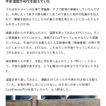
牛舎温度が40℃を超えていた
うちは元々メインの仕事で家畜商、サブで肥育の事業をしていたんだけ
ど、今年に入って息子が跡を継ぐと言うので新たに和牛の妊娠牛を仕入
れて、繁殖を始めようとしたのが暑さ対策を考えることになったそもそ
ものきっかけだね。
建屋は昔からの牛舎なんだけど、温度を測ってみると35℃くらい。そこ
に扇風機をつけているから、体感で2℃は下がっているかなという認識
だったんよ。牛舎が35℃を超えると人工授精の種（凍結精液）が熱で死
んでしまうんでダメ。33℃なら、これまでこの牛舎でやってこれたとい
うのもあるし、まぁ行けるだろうと考えてた。
後日獣医さんが来て、子宮に手を突っ込んだところ「熱っ！」となっ
て。子宮の温度が高すぎる、とても種付けが出来るできではないですよ
と。
温度を測り直してみると、通路は35℃だったが牛床の方は40℃を超え
ていた。至急対策をしないといけない。付き合いのあった牧場で
CoolPescon®CHを見ていたんで、もう即決した。