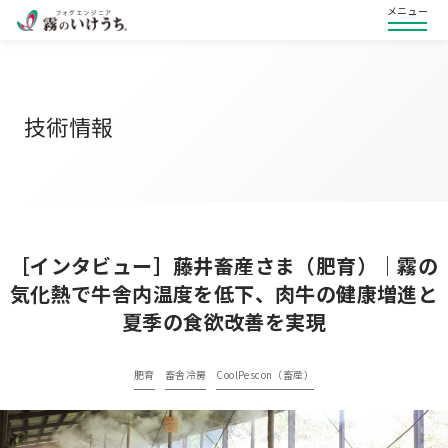
メニュー
技術情報
［インタビュー］藤井畜産さま（肥育）｜霧の
気化熱で牛舎内温度を低下、肉牛の健康増進と
夏季の食欲改善を実現
肥育
畜舎冷房
CoolPescon（畜産）