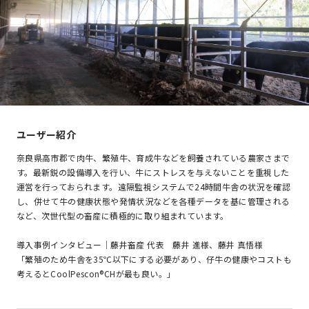
ユーザー紹介
奈良県高市郡で肉牛、繁殖牛、育成牛などを飼養されている農家さまで
す。最新鋭の設備導入を行い、牛にストレスを与えないことを重視した
運営を行っておられます。遠隔監視システムで24時間牛舎の状況を確認
し、併せて牛の健康状態や発情状況などを各種データを基に管理される
など、次世代型の畜産に積極的に取り組まれています。
導入事例インタビュー｜藤井畜産 代表 藤井 進様、藤井 真悟様
「繁殖のため牛舎を35℃以下にする必要があり、仔牛の健康やコストも
考えるとCoolPescon®CHが最も良い。」