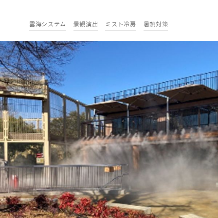
雲海システム
景観演出
ミスト冷房
暑熱対策