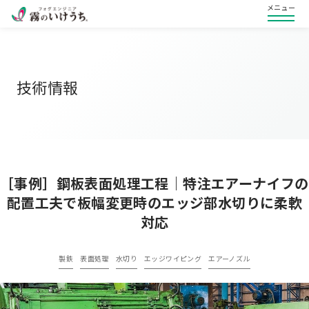
メニュー
技術情報
［事例］鋼板表面処理工程｜特注エアーナイフの
配置工夫で板幅変更時のエッジ部水切りに柔軟
対応
製鉄
表面処理
水切り
エッジワイピング
エアーノズル