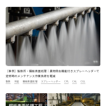
［事例］製鉄所・鋼板表面処理｜異物除去機能付きスプレーヘッダーで
定修時のメンテナンス作業負荷を軽減
製鉄
冷延
鋼板表面処理
スプレーヘッダー
CPL
CAL
CGL