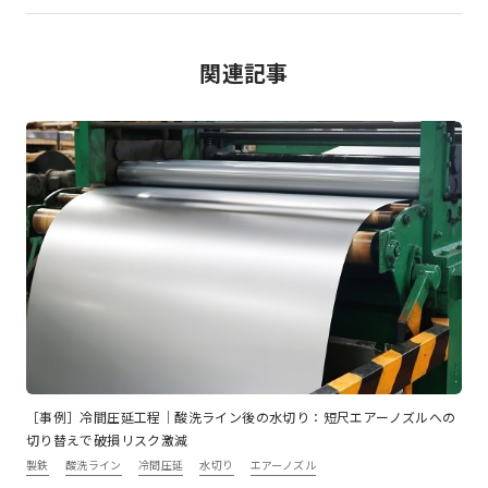
関連記事
［事例］冷間圧延工程｜酸洗ライン後の水切り：短尺エアーノズルへの
切り替えで破損リスク激減
製鉄
酸洗ライン
冷間圧延
水切り
エアーノズル