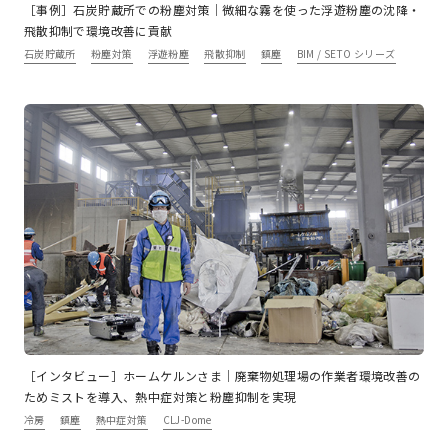
［事例］石炭貯蔵所での粉塵対策｜微細な霧を使った浮遊粉塵の沈降・
飛散抑制で環境改善に貢献
石炭貯蔵所
粉塵対策
浮遊粉塵
飛散抑制
鎮塵
BIM / SETO シリーズ
［インタビュー］ホームケルンさま｜廃棄物処理場の作業者環境改善の
ためミストを導入、熱中症対策と粉塵抑制を実現
冷房
鎮塵
熱中症対策
CLJ-Dome