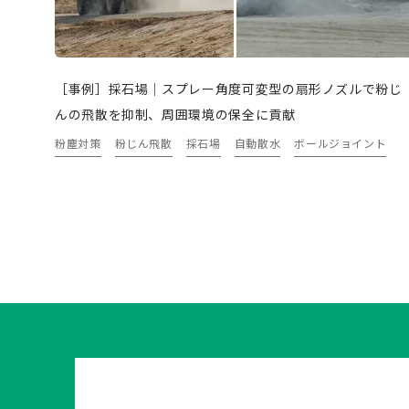
［事例］採石場｜スプレー角度可変型の扇形ノズルで粉じ
んの飛散を抑制、周囲環境の保全に貢献
粉塵対策
粉じん飛散
採石場
自動散水
ボールジョイント