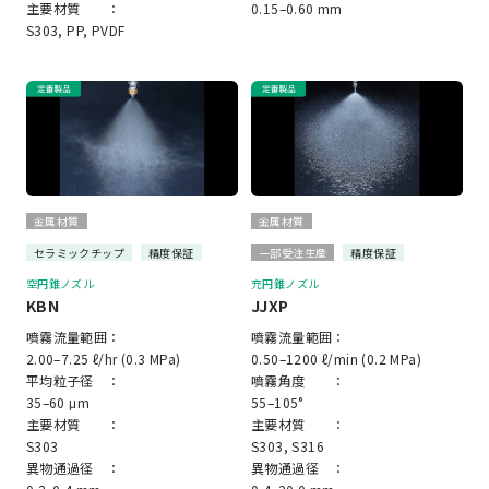
主要材質 ：
0.15–0.60 mm
S303, PP, PVDF
金属材質
金属材質
セラミックチップ
精度保証
一部受注生産
精度保証
空円錐ノズル
充円錐ノズル
KBN
JJXP
噴霧流量範囲：
噴霧流量範囲：
2.00–7.25 ℓ/hr (0.3 MPa)
0.50–1200 ℓ/min (0.2 MPa)
平均粒子径 ：
噴霧角度 ：
35–60 μm
55–105°
主要材質 ：
主要材質 ：
S303
S303, S316
異物通過径 ：
異物通過径 ：