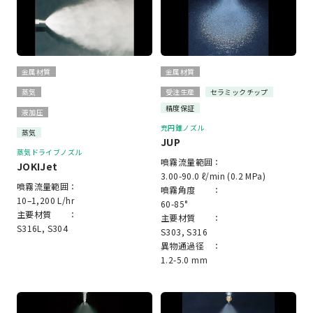
金属材質
金属材質
蒸気
受注生産
セラミックチップ
精度保証
液加圧
充円錐ノズル
蒸気
JUP
蒸気ドライブノズル
噴霧流量範囲：
JOKIJet
3.00-90.0 ℓ/min (0.2 MPa)
噴霧流量範囲：
噴霧角度 ：
10–1,200 L/hr
60-85°
主要材質 ：
主要材質 ：
S316L, S304
S303, S316
異物通過径 ：
1.2-5.0 mm