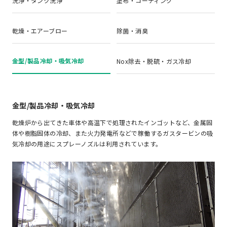
洗浄・タンク洗浄
塗布・コーティング
乾燥・エアーブロー
除菌・消臭
金型/製品冷却・吸気冷却
Nox除去・脱硫・ガス冷却
金型/製品冷却・吸気冷却
乾燥炉から出てきた車体や高温下で処理されたインゴットなど、金属固
体や樹脂固体の冷却、また火力発電所などで稼働するガスタービンの吸
気冷却の用途にスプレーノズルは利用されています。