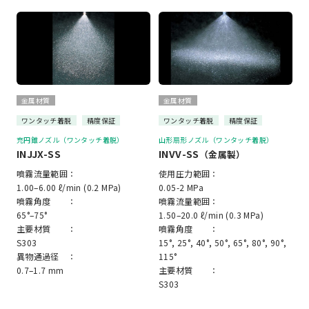
金属材質
金属材質
ワンタッチ着脱
精度保証
ワンタッチ着脱
精度保証
充円錐ノズル（ワンタッチ着脱）
山形扇形ノズル（ワンタッチ着脱）
INJJX-SS
INVV-SS
（金属製）
噴霧流量範囲：
使用圧力範囲：
1.00–6.00 ℓ/min (0.2 MPa)
0.05-2 MPa
噴霧角度 ：
噴霧流量範囲：
65°–75°
1.50–20.0 ℓ/min (0.3 MPa)
主要材質 ：
噴霧角度 ：
S303
15°, 25°, 40°, 50°, 65°, 80°, 90°,
異物通過径 ：
115°
0.7–1.7 mm
主要材質 ：
S303