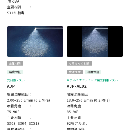
78 dBA
主要材質 ：
S316L相当
金属材質
セラミック材質
精度保証
受注生産
精度保証
充円錐ノズル
全アルミナセラミック製充円錐ノズル
AJP
AJP-AL92
噴霧流量範囲：
噴霧流量範囲：
2.00–250 ℓ/min (0.2 MPa)
18.0–250 ℓ/min (0.2 MPa)
噴霧角度 ：
噴霧角度 ：
75–90°
85–90°
主要材質 ：
主要材質 ：
S303, S304, SCS13
92％アルミナ
異物通過径 ：
異物通過径 ：