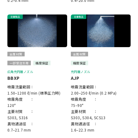
0.2–0.4 mm
0.4–20.0 mm
金属材質
金属材質
一部受注生産
精度保証
精度保証
広角充円錐ノズル
充円錐ノズル
BBXP
AJP
噴霧流量範囲：
噴霧流量範囲：
1.50–1200 ℓ/min (標準圧力時)
2.00–250 ℓ/min (0.2 MPa)
噴霧角度 ：
噴霧角度 ：
120°
75–90°
主要材質 ：
主要材質 ：
S303, S316
S303, S304, SCS13
異物通過径 ：
異物通過径 ：
0.7–21.7 mm
1.6–22.3 mm