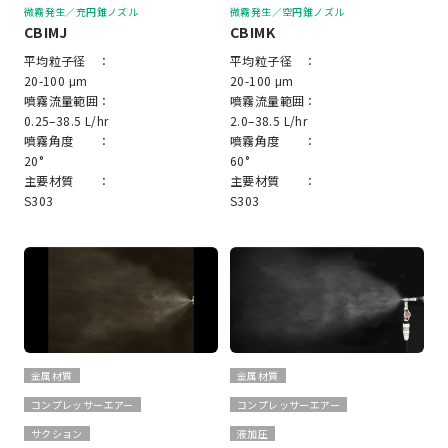
微霧発生／充円錐ノズル
微霧発生／空円錐ノズル
CBIMJ
CBIMK
平均粒子径 ：
平均粒子径 ：
20-100 μm
20-100 μm
噴霧流量範囲：
噴霧流量範囲：
0.25–38.5 L/hr
2.0–38.5 L/hr
噴霧角度 ：
噴霧角度 ：
20°
60°
主要材質 ：
主要材質 ：
S303
S303
金属材質
金属材質
コンプレッサーエアー
コンプレッサーエアー
サクション
液加圧