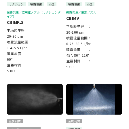
サクション
噴霧制御
小型
噴霧制御
小型
微霧発生／空円錐ノズル（サクションタ
微霧発生／扇形ノズル
イプ）
CBIMV
CBIMK.S
平均粒子径 ：
平均粒子径 ：
20-100 μm
20-30 μm
噴霧流量範囲：
噴霧流量範囲：
0.25–38.5 L/hr
1.4–5.5 L/hr
噴霧角度 ：
噴霧角度 ：
45°, 80°, 110°
60°
主要材質 ：
主要材質 ：
S303
S303
金属材質
金属材質