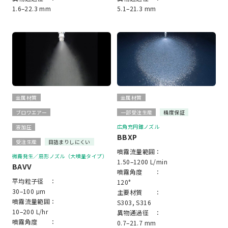
1.6–22.3 mm
5.1–21.3 mm
金属材質
金属材質
ブロワエアー
一部受注生産
精度保証
広角充円錐ノズル
液加圧
BBXP
受注生産
目詰まりしにくい
噴霧流量範囲：
微霧発生／扇形ノズル（大噴量タイプ）
1.50–1200 L/min
BAVV
噴霧角度 ：
平均粒子径 ：
120°
30–100 μm
主要材質 ：
噴霧流量範囲：
S303, S316
10–200 L/hr
異物通過径 ：
噴霧角度 ：
0.7–21.7 mm