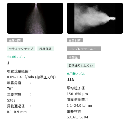
金属材質
金属材質
セラミックチップ
精度保証
コンプレッサーエアー
充円錐ノズル
液加圧
J
目詰まりしにくい
噴霧流量範囲：
充円錐ノズル
0.09–1.40 ℓ/min (標準圧力時)
JJA
噴霧角度 ：
平均粒子径 ：
70°
150–650 μm
主要材質 ：
噴霧流量範囲：
S303
1.1–24.0 L/min
異物通過径 ：
主要材質 ：
0.1–0.9 mm
S316L, S304