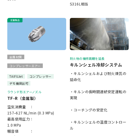
S316L相当
金属材質
耐火物の補修周期を延長
キルンシェル冷却システム
コンプレッサーエアー
・キルンシェルおよび耐火煉瓦の
TAIFUJet
コンプレッサー
延命化
デモ機貸出可
・キルンの長時間連続安定運転の
ラウンド形エアーノズル
TF-R
実現
（金属製）
空気消費量 ：
・コーチングの安定化
157–627 NL/min (0.3 MPa)
最高使用圧力：
・キルンシェルの温度コントロー
1.0 MPa
ル
騒音値 ：