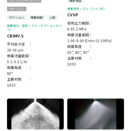
コンプレッサーエアー
精度保証
標準扇形ノズル（コイン形）
サクション
CVVP
サクション
噴霧制御
小型
使用圧力範囲：
微霧発生／扇形ノズル（サクションタイ
0.05-2 MPa
プ）
噴霧流量範囲：
CBIMV.S
1.00–8.00 ℓ/min (0.3 MPa)
平均粒子径 ：
噴霧角度 ：
20-30 μm
65°, 80°, 90°
噴霧流量範囲：
主要材質 ：
0.1–5.5 L/hr
S303
噴霧角度 ：
80°
主要材質 ：
S303