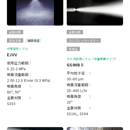
金属材質
金属材質
受注生産
精度保証
コンプレッサーエアー
均等扇形ノズル
液加圧
EJVV
ガス冷却用ノズル（中量噴霧タイプ）
使用圧力範囲：
GSIMBⅡ
0.25-2 MPa
平均粒子径 ：
噴霧流量範囲：
30–80 μm
2.00-12.0 ℓ/min (0.3 MPa)
噴霧流量範囲：
噴霧角度 ：
20–400 L/hr
80°, 90°
噴霧角度 ：
主要材質 ：
20°
S303
主要材質 ：
S316L, S304