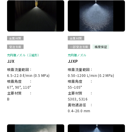
金属材質
金属材質
受注生産
一部受注生産
精度保証
充円錐ノズル（三組形）
充円錐ノズル
JJX
JJXP
噴霧流量範囲：
噴霧流量範囲：
6.5–22.0 ℓ/min (0.5 MPa)
0.50–1200 L/min (0.2 MPa)
噴霧角度 ：
噴霧角度 ：
67°, 90°, 110°
55–105°
主要材質 ：
主要材質 ：
B
S303, S316
異物通過径 ：
0.4–20.0 mm