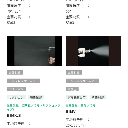
噴霧角度 ：
噴霧角度 ：
70°, 20°
60°
主要材質 ：
主要材質 ：
S303
S303
金属材質
金属材質
コンプレッサーエアー
コンプレッサーエアー
サクション
液加圧
サクション
噴霧制御
デモ機貸出可
噴霧制御
微霧発生／空円錐ノズル（サクションタ
微霧発生／扇形ノズル
イプ）
BIMV
BIMK.S
平均粒子径 ：
平均粒子径 ：
20-100 μm