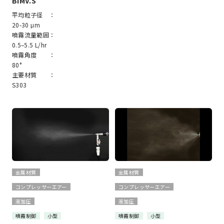
BIMV.S
平均粒子径 ：
20-30 μm
噴霧流量範囲：
0.5–5.5 L/hr
噴霧角度 ：
80°
主要材質 ：
S303
金属材質
金属材質
コンプレッサーエアー
コンプレッサーエアー
液加圧
液加圧
噴霧制御
小型
噴霧制御
小型