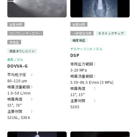
金属材質
金属材質
コンプレッサーエアー
一部受注生産
セラミックチップ
精度保証
液加圧
デスケーリングノズル
目詰まりしにくい
DSP
扇形ノズル
使用圧力範囲：
DOVVA-G
3-20 MPa
平均粒子径 ：
噴霧流量範囲：
80–120 μm
5.59–86.5 ℓ/min (5 MPa)
噴霧流量範囲：
噴霧角度 ：
1.0–50 L/min
12°, 15°
噴霧角度 ：
主要材質 ：
55°, 70°
S303
主要材質 ：
S316L, S304