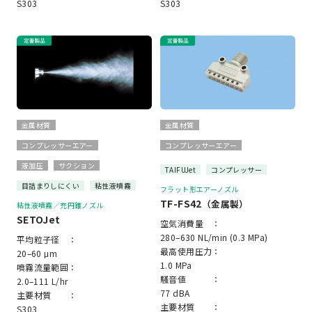
S303
S303
金属材質
金属材質
コンプレッサーエアー
コンプレッサーエアー
液加圧
サクション
TAIFUJet
コンプレッサー
目詰まりしにくい
粘性液噴霧
フラット形エアーノズル
TF-FS42
（金属製）
粘性液噴霧／充円錐ノズル
SETOJet
空気消費量 ：
280–630 NL/min (0.3 MPa)
平均粒子径 ：
最高使用圧力：
20–60 μm
1.0 MPa
噴霧流量範囲：
騒音値 ：
2.0–111 L/hr
77 dBA
主要材質 ：
主要材質 ：
S303