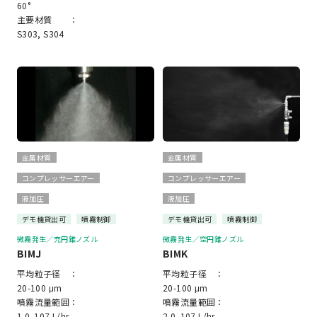
60°
主要材質 ：
S303, S304
金属材質
金属材質
コンプレッサーエアー
コンプレッサーエアー
液加圧
液加圧
デモ機貸出可
噴霧制御
デモ機貸出可
噴霧制御
微霧発生／充円錐ノズル
微霧発生／空円錐ノズル
BIMJ
BIMK
平均粒子径 ：
平均粒子径 ：
20-100 μm
20-100 μm
噴霧流量範囲：
噴霧流量範囲：
1.0–107 L/hr
2.0–107 L/hr