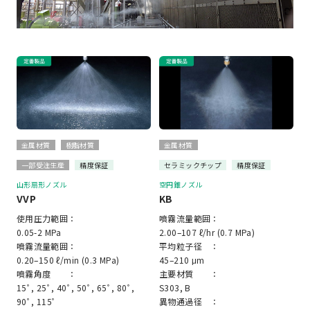
金属材質
樹脂材質
金属材質
一部受注生産
精度保証
セラミックチップ
精度保証
山形扇形ノズル
空円錐ノズル
VVP
KB
使用圧力範囲：
噴霧流量範囲：
0.05-2 MPa
2.00–107 ℓ/hr (0.7 MPa)
噴霧流量範囲：
平均粒子径 ：
0.20–150 ℓ/min (0.3 MPa)
45–210 μm
噴霧角度 ：
主要材質 ：
15ﾟ, 25ﾟ, 40ﾟ, 50ﾟ, 65ﾟ, 80ﾟ,
S303, B
90ﾟ, 115ﾟ
異物通過径 ：