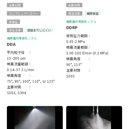
金属材質
金属材質
コンプレッサーエアー
受注生産
精度保証
極厚幅均等扇形ノズル
液加圧
DDRP
受注生産
目詰まりしにくい
使用圧力範囲：
極厚幅均等扇形ノズル
0.05-2 MPa
DDA
噴霧流量範囲：
平均粒子径 ：
5.00-100 ℓ/min (0.3 MPa)
15–200 μm
噴霧角度 ：
噴霧流量範囲：
90°, 115°
0.14–57.3 L/min
主要材質 ：
噴霧角度 ：
S303
75°, 80°, 100°, 110°, or 125°
主要材質 ：
S303, S304