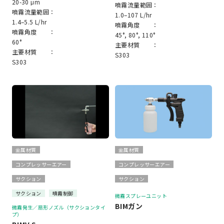
20-30 μm
噴霧流量範囲：
噴霧流量範囲：
1.0–107 L/hr
1.4–5.5 L/hr
噴霧角度 ：
噴霧角度 ：
45°, 80°, 110°
60°
主要材質 ：
主要材質 ：
S303
S303
金属材質
金属材質
コンプレッサーエアー
コンプレッサーエアー
サクション
サクション
サクション
噴霧制御
微霧スプレーユニット
BIMガン
微霧発生／扇形ノズル（サクションタイ
プ）