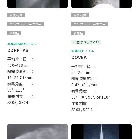
金属材質
金属材質
コンプレッサーエアー
コンプレッサーエアー
液加圧
液加圧
目詰まりしにくい
厚幅均等扇形ノズル
DDRP+AS
均等扇形ノズル
DOVEA
平均粒子径 ：
430–488 μm
平均粒子径 ：
噴霧流量範囲：
50–200 μm
19–24.7 L/min
噴霧流量範囲：
噴霧角度 ：
0.42–40 L/min
90°, 115°
噴霧角度 ：
主要材質 ：
55°, 70°, 95°, or 110°
S303, S304
主要材質 ：
S303, S304