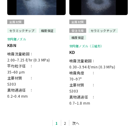
金属材質
金属材質
セラミックチップ
精度保証
受注生産
セラミックチップ
精度保証
空円錐ノズル
KBN
空円錐ノズル（三組形）
KD
噴霧流量範囲：
2.00–7.25 ℓ/hr (0.3 MPa)
噴霧流量範囲：
平均粒子径 ：
0.30–3.94 ℓ/min (0.3 MPa)
35–60 μm
噴霧角度 ：
主要材質 ：
70–97°
S303
主要材質 ：
異物通過径 ：
S303
0.2–0.4 mm
異物通過径 ：
0.7–1.8 mm
1
2
次へ