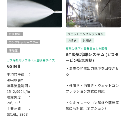
金属材質
ウェットコンプレッション
内噴き
外噴き
コンプレッサーエアー
夏季に低下する発電出力を回復
液加圧
GT吸気冷却システム
(ガスタ
ービン吸気冷却)
ガス冷却用ノズル（大量噴霧タイプ）
GSIMⅡ
・夏季の発電出力低下を回復させ
る
平均粒子径 ：
40–80 μm
・外噴き・内噴き・ウェットコン
噴霧流量範囲：
プレッション方式に対応
15–2,000 L/hr
噴霧角度 ：
・シミュレーション解析や蒸発実
20°, 60°
験にも対応（オプション）
主要材質 ：
S316L, S303