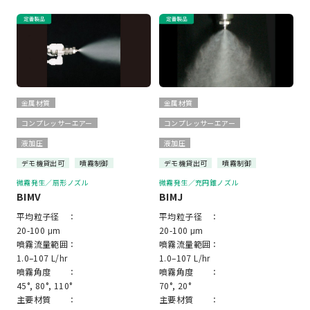
金属材質
金属材質
コンプレッサーエアー
コンプレッサーエアー
液加圧
液加圧
デモ機貸出可
噴霧制御
デモ機貸出可
噴霧制御
微霧発生／扇形ノズル
微霧発生／充円錐ノズル
BIMV
BIMJ
平均粒子径 ：
平均粒子径 ：
20-100 μm
20-100 μm
噴霧流量範囲：
噴霧流量範囲：
1.0–107 L/hr
1.0–107 L/hr
噴霧角度 ：
噴霧角度 ：
45°, 80°, 110°
70°, 20°
主要材質 ：
主要材質 ：