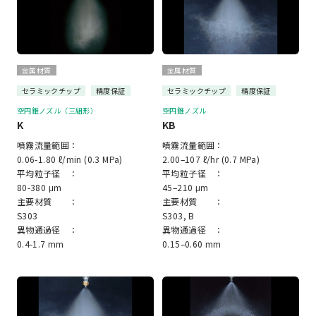
金属材質
金属材質
セラミックチップ
精度保証
セラミックチップ
精度保証
空円錐ノズル（三組形）
空円錐ノズル
K
KB
噴霧流量範囲：
噴霧流量範囲：
0.06-1.80 ℓ/min (0.3 MPa)
2.00–107 ℓ/hr (0.7 MPa)
平均粒子径 ：
平均粒子径 ：
80-380 μm
45–210 μm
主要材質 ：
主要材質 ：
S303
S303, B
異物通過径 ：
異物通過径 ：
0.4-1.7 mm
0.15–0.60 mm