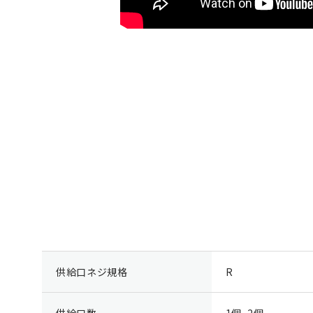
供給口ネジ規格
R
供給口数
1個, 2個