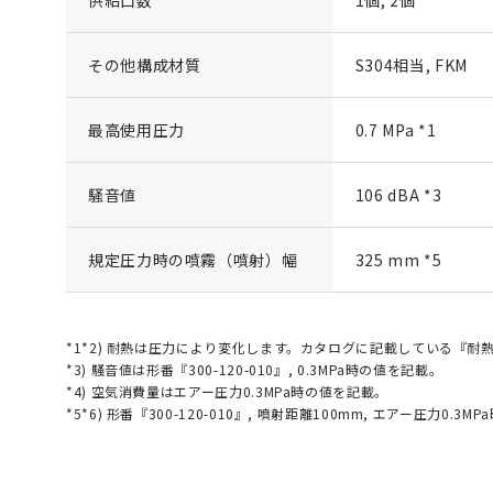
その他構成材質
S304相当, FKM
最高使用圧力
0.7 MPa *1
騒音値
106 dBA *3
規定圧力時の噴霧（噴射）幅
325 mm *5
*1*2) 耐熱は圧力により変化します。カタログに記載している『
*3) 騒音値は形番『300-120-010』, 0.3MPa時の値を記載。
*4) 空気消費量はエアー圧力0.3MPa時の値を記載。
*5*6) 形番『300-120-010』, 噴射距離100mm, エアー圧力0.3