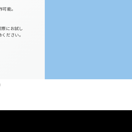
製作可能。
実際にお試し
命ください。
）