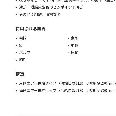
冷却：樹脂成型品のピンポイント冷却
その他：剥離、清掃など
使用される業界
機械
食品
紙
車輌
パルプ
運輸
印刷
構造
片側エアー供給タイプ（供給口数1個）は噴射幅200mm
両側エアー供給タイプ（供給口数2個）は噴射幅700mm–