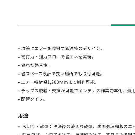
• 均等にエアーを噴射する独特のデザイン。
• 高打力・強力ブローで省エネを実現。
• 優れた静音性。
• 省スペース設計で狭い場所でも取付可能。
• エアー噴射幅1,200mmまで制作可能。
• チップの脱着・交換が可能でメンテナス作業効率化、費
• 配管タイプ。
用途
液切り・乾燥：洗浄後の液切り乾燥、表面処理鋼板のエ
吹き飛ばし：切子の除去、塗装粉の除去、不良品の選別