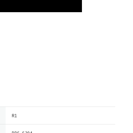
R1
PPS, S304