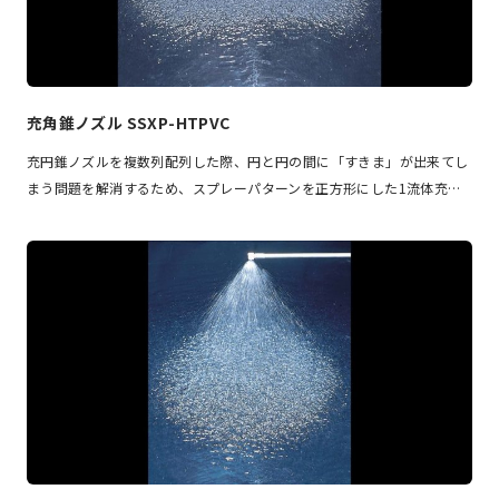
充角錐ノズル SSXP-HTPVC
充円錐ノズルを複数列配列した際、円と円の間に「すきま」が出来てし
まう問題を解消するため、スプレーパターンを正方形にした1流体充…