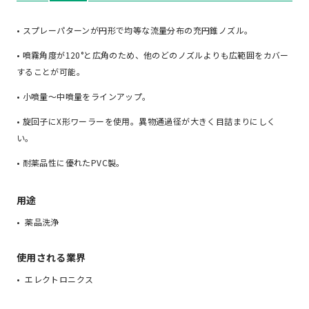
• スプレーパターンが円形で均等な流量分布の充円錐ノズル。
• 噴霧角度が120°と広角のため、他のどのノズルよりも広範囲をカバー
することが可能。
• 小噴量～中噴量をラインアップ。
• 旋回子にX形ワーラーを使用。異物通過径が大きく目詰まりにしく
い。
• 耐薬品性に優れたPVC製。
用途
薬品洗浄
使用される業界
エレクトロニクス