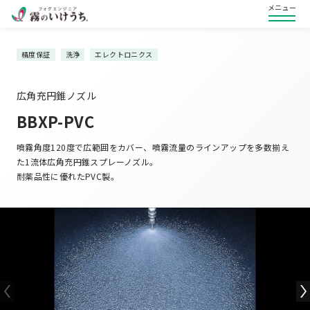
メニュー
精度保証
洗浄
エレクトロニクス
広角充円錐ノズル
BBXP-PVC
噴霧角度120度で広範囲をカバー、噴霧流量のラインアップを多数揃え
た1流体広角充円錐スプレーノズル。
耐薬品性に優れたPVC製。