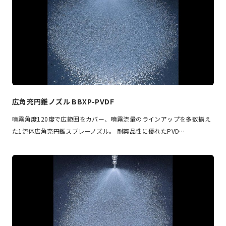
広角充円錐ノズル BBXP-PVDF
噴霧角度120度で広範囲をカバー、噴霧流量のラインアップを多数揃え
た1流体広角充円錐スプレーノズル。 耐薬品性に優れたPVD…