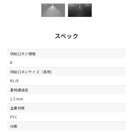
スペック
供給口ネジ規格
R
供給口ネジサイズ（液用）
R1/8
異物通過径
1.5 mm
主要材質
PVC
分級