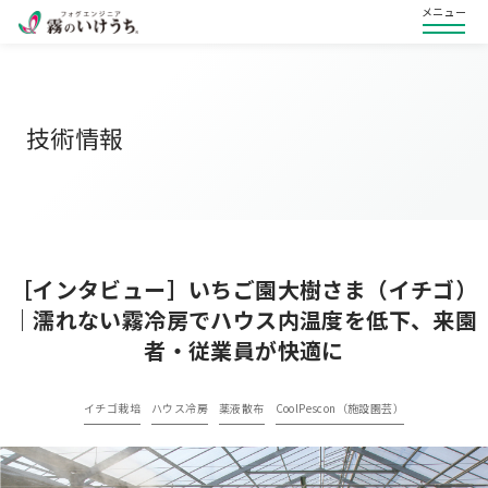
メニュー
技術情報
［インタビュー］いちご園大樹さま（イチゴ）
｜濡れない霧冷房でハウス内温度を低下、来園
者・従業員が快適に
イチゴ栽培
ハウス冷房
薬液散布
CoolPescon（施設園芸）