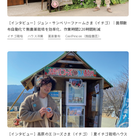
［インタビュー］ジュン・サンベリーファームさま（イチゴ）｜菌類散
布自動化で無農薬栽培を効率化、作業時間220時間削減
イチゴ栽培
ハウス冷房
薬液散布
CoolPescon（施設園芸）
［インタビュー］高原のエコーズさま（イチゴ）｜夏イチゴ栽培ハウス