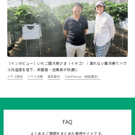
［インタビュー］いちご園大樹さま（イチゴ）｜濡れない霧冷房でハウ
ス内温度を低下、来園者・従業員が快適に
イチゴ栽培
ハウス冷房
薬液散布
CoolPescon（施設園芸）
FAQ
よくあるご質問をまとめた専用サイトです。