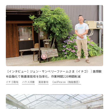
［インタビュー］ジュン・サンベリーファームさま（イチゴ）｜菌類散
布自動化で無農薬栽培を効率化、作業時間220時間削減
イチゴ栽培
ハウス冷房
薬液散布
CoolPescon（施設園芸）