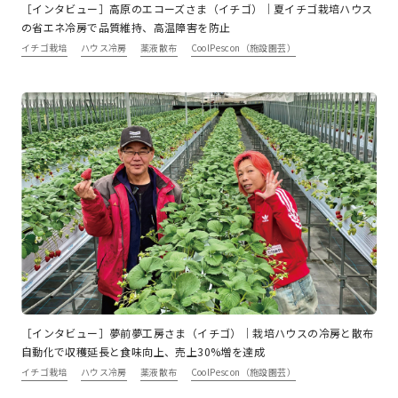
［インタビュー］高原のエコーズさま（イチゴ）｜夏イチゴ栽培ハウス
の省エネ冷房で品質維持、高温障害を防止
イチゴ栽培
ハウス冷房
薬液散布
CoolPescon（施設園芸）
［インタビュー］夢前夢工房さま（イチゴ）｜栽培ハウスの冷房と散布
自動化で収穫延長と食味向上、売上30%増を達成
イチゴ栽培
ハウス冷房
薬液散布
CoolPescon（施設園芸）