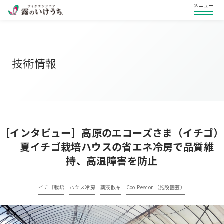
メニュー
技術情報
［インタビュー］高原のエコーズさま（イチゴ）
｜夏イチゴ栽培ハウスの省エネ冷房で品質維
持、高温障害を防止
イチゴ栽培
ハウス冷房
薬液散布
CoolPescon（施設園芸）