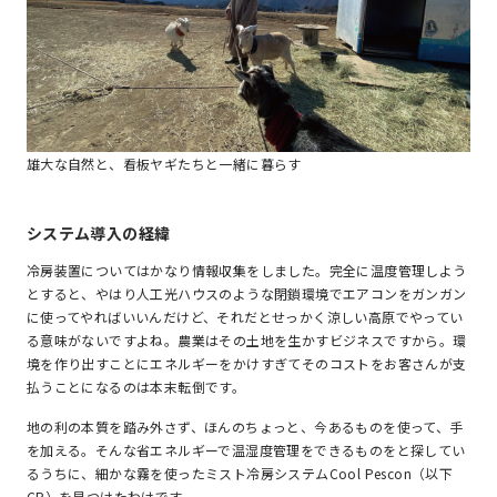
雄大な自然と、看板ヤギたちと一緒に暮らす
システム導入の経緯
冷房装置についてはかなり情報収集をしました。完全に温度管理しよう
とすると、やはり人工光ハウスのような閉鎖環境でエアコンをガンガン
に使ってやればいいんだけど、それだとせっかく涼しい高原でやってい
る意味がないですよね。農業はその土地を生かすビジネスですから。環
境を作り出すことにエネルギーをかけすぎてそのコストをお客さんが支
払うことになるのは本末転倒です。
地の利の本質を踏み外さず、ほんのちょっと、今あるものを使って、手
を加える。そんな省エネルギーで温湿度管理をできるものをと探してい
るうちに、細かな霧を使ったミスト冷房システムCool Pescon（以下
CP）を見つけたわけです。