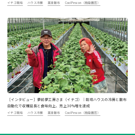
イチゴ栽培
ハウス冷房
薬液散布
CoolPescon（施設園芸）
［インタビュー］夢前夢工房さま（イチゴ）｜栽培ハウスの冷房と散布
自動化で収穫延長と食味向上、売上30%増を達成
イチゴ栽培
ハウス冷房
薬液散布
CoolPescon（施設園芸）