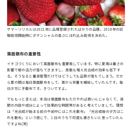
サマーリリカルは2021年に品種登録されたばかりの品種。2018年の試
験栽培開始時にポテンシャルの高さにほれ込み栽培を決めた。
葉面散布の重要性
イチゴづくりにおいて葉面散布も重要視しています。特に夏場は暑さの
影響で根の活力が落ちてきますし、蒸散も増え光合成の効率も低下す
る。そうなると養液管理だけではどうしても品質が落ちてしまう。だか
ら夏の間は毎日葉面散布をして、葉から栄養を補給していたんです。毎
日夕方に手散布です。きついですよ。
でももっと言えば、本当は葉面散布もただやれば良いんじゃなくて、液
肥の内容や成分によって効果的な時間帯があると考えていまして。理想
は「光合成が始まる前の午前中にはこれを散布」「光合成後の夕方はこ
れを散布」という感じで、1 日のうちで何度も撒きたいと思っていたん
ですよね(笑)