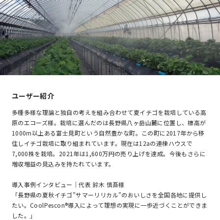
ユーザー紹介
多種多様な理論と独自の考えを組み合わせて夏イチゴを栽培している高
原のエコーズ様。栽培に選んだのは長野県八ヶ岳山麓に位置し、標高が
1000m以上ある富士見町という自然豊かな町。この町に2017年から移
住しイチゴ栽培に取り組まれています。現在は12aの連棟ハウスで
7,000株を栽培。2021年は1,600万円の売り上げを達成。今後もさらに
増収増益の見込みを持たれています。
導入事例インタビュー｜代表 鈴木 慎吾様
「長野県の夏秋イチゴ”サマーリリカル”のおいしさを全国各地に提供し
たい。CoolPescon®導入によって理想の実現に一歩近づくことができま
した。」