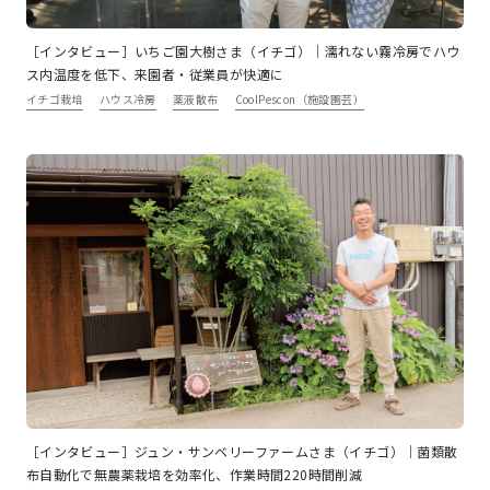
［インタビュー］いちご園大樹さま（イチゴ）｜濡れない霧冷房でハウ
ス内温度を低下、来園者・従業員が快適に
イチゴ栽培
ハウス冷房
薬液散布
CoolPescon（施設園芸）
［インタビュー］ジュン・サンベリーファームさま（イチゴ）｜菌類散
布自動化で無農薬栽培を効率化、作業時間220時間削減