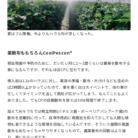
夏はフル稼働。外よりもハウス内が涼しくなった。
薬散布ももちろんCoolPescon®
殺虫殺菌や予防のために、だいたい月に1～2度くらいは農薬を散布する
事になるんですが、それもほぼCPに任せてます。
導入前は12aのハウスに対し、薬液の準備・散布・片付けなども含めれ
ば2時間以上かかっていたので、薬を撒く日は大イベントで、他の事が
忙しくてタイミングを逃して病気が広がってしまう、なんてこともよく
ありました。でもCPの自動散布を使えば30分程度で終了します。
加えて元々うちでは微生物剤(バチルス菌・ボーベリアバシアーナ菌)の
散布を定期的に行って、自浄作用的に病害虫を抑えて少しでも人間も植
物も楽できるような環境を目指しているんですが、そういう菌類の葉面
散布もめちゃくちゃやりやすくなったので、農薬散布の回数はより減
り、楽になる一方です。