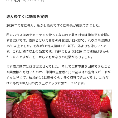
導入後すぐに効果を実感
2020年の盆に導入、動かし始めてすぐに効果が確認できました。
私のハウスは遮光カーテンを使ってないので暑さ対策は換気窓を全開に
するだけです。高原とはいえ真夏の外気温は32~33°C、ハウス内温度は
35°C以上でした。それがCP導入後は30°C以下。外よりも涼しいんで
す。これは期待以上の効果です。前述のとおり2020 年の稼働は盆から
だったんですが、そこからでもかなりの成果がありました。
まず高温障害はほぼ出ませんでした。そして生育不良を回避できたこと
や葉面散布も効いたのか、仲間の生産者と比べ盆以降の生育スピードが
ずっと早くて、結果的に1回転分くらい多く収穫できたんです。これだ
けでも約300万円の売り上げアップに繋がっています。