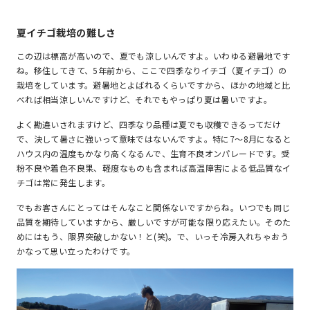
夏イチゴ栽培の難しさ
この辺は標高が高いので、夏でも涼しいんですよ。いわゆる避暑地です
ね。移住してきて、5年前から、ここで四季なりイチゴ（夏イチゴ）の
栽培をしています。避暑地とよばれるくらいですから、ほかの地域と比
べれば相当涼しいんですけど、それでもやっぱり夏は暑いですよ。
よく勘違いされますけど、四季なり品種は夏でも収穫できるってだけ
で、決して暑さに強いって意味ではないんですよ。特に7～8月になると
ハウス内の温度もかなり高くなるんで、生育不良オンパレードです。受
粉不良や着色不良果、軽度なものも含まれば高温障害による低品質なイ
チゴは常に発生します。
でもお客さんにとってはそんなこと関係ないですからね。いつでも同じ
品質を期待していますから、厳しいですが可能な限り応えたい。そのた
めにはもう、限界突破しかない！と(笑)。で、いっそ冷房入れちゃおう
かなって思い立ったわけです。