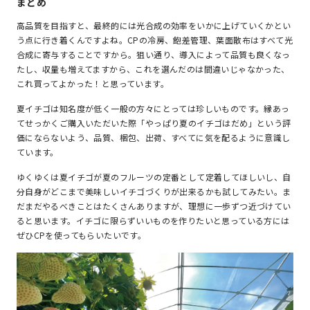
まとめ
高品質を目指すと、最終的には光合成の効率をいかに上げていくかとい
う点に行き着くんですよね。CPの冷房、飽差管理、葉面散布はすべて光
合成に寄与することですから。狙い通り、導入によって品質も良くなっ
たし、収量も増えてますから、これを選んだのは間違いじゃなかった、
これ買ってよかった！と思っています。
夏イチゴは知名度が低く一般の方々にとっては珍しいものです。縁あっ
てせっかくご購入いただいた際「やっぱり夏のイチゴはだめ」という評
価にならないよう、品質、梱包、出荷、すべてに気を配るように意識し
ています。
ゆくゆくは夏イチゴが夏のフルーツの定番として定着してほしいし、自
分自身がどこまで美味しいイチゴづくりが出来るかも試してみたい。ま
だまだやるべきことはたくさんありますが、理想に一歩ずつ近づけてい
ると思います。イチゴに限らずいいものを作りたいと思っている方には
ぜひCPを使ってもらいたいです。