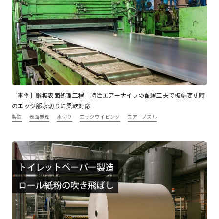
［事例］鋼板表面処理工程｜特注エアーナイフの配置工夫で板幅変更時
のエッジ部水切りに柔軟対応
製鉄
表面処理
水切り
エッジワイピング
エアーノズル