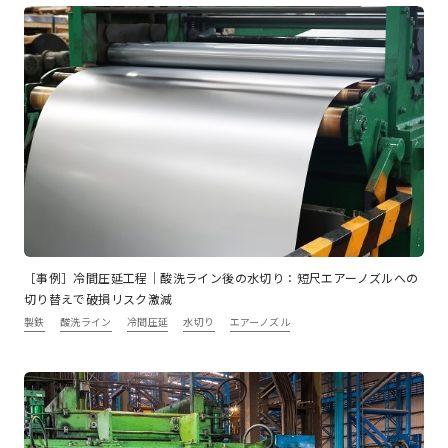
［事例］冷間圧延工程｜酸洗ライン後の水切り：短尺エアーノズルへの
切り替えで破損リスク激減
製鉄
酸洗ライン
冷間圧延
水切り
エアーノズル