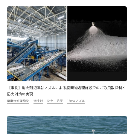
［事例］消火剤泡噴射ノズルによる廃棄物処理施設でのごみ飛散抑制と
防火対策の実現
廃棄物処理施設
泡噴射
防火・防災
1流体ノズル