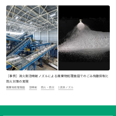
［事例］消火剤泡噴射ノズルによる廃棄物処理施設でのごみ飛散抑制と
防火対策の実現
廃棄物処理施設
泡噴射
防火・防災
1流体ノズル