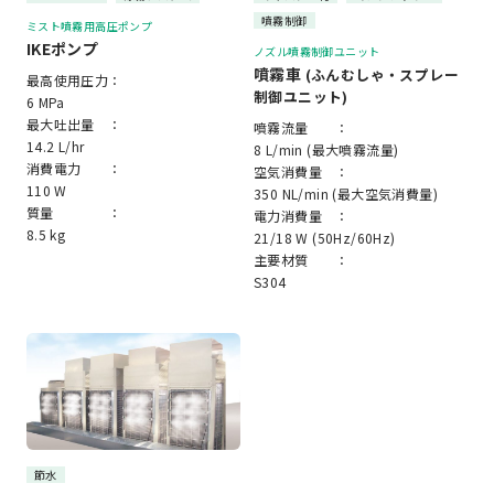
噴霧制御
ミスト噴霧用高圧ポンプ
IKEポンプ
ノズル噴霧制御ユニット
噴霧車
(ふんむしゃ・スプレー
最高使用圧力：
制御ユニット)
6 MPa
最大吐出量 ：
噴霧流量 ：
14.2 L/hr
8 L/min (最大噴霧流量)
消費電力 ：
空気消費量 ：
110 W
350 NL/min (最大空気消費量)
質量 ：
電力消費量 ：
8.5 kg
21/18 W (50Hz/60Hz)
主要材質 ：
S304
節水