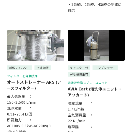
・1系統、2系統、4系統の制御に
対応
ARSフィルター
ろ過装置
キャスター付
コンプレッサー
デモ機貸出可
フィルターを自動洗浄
オートストレーナー ARS
(ア
洗浄液発泡スプレーユニット
ースフィルター)
AWA Cart
(泡洗浄ユニット・
アワカート)
最大処理量 ：
150–2,500 L/min
噴霧流量 ：
洗浄水量 ：
1.7 L/min
0.91–79.4 L/回
空気消費量 ：
所要動力 ：
22 NL/min
AC100V 0.3kW–AC200V(3
飛距離 ：
相)×3.8kW