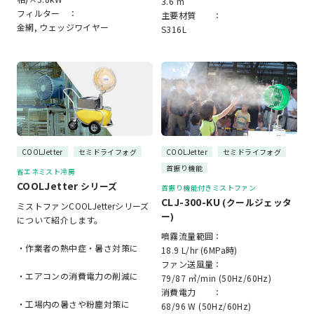
3.6 m
フィルター ：
主要材質 ：
金網, ウェッジワイヤー
S316L
COOLJetter
セミドライフォグ
COOLJetter
セミドライフォグ
首振り機能
省エネミスト冷房
COOLJetter
シリーズ
首振り機能付きミストファン
CLJ-300-KU
(クールジェッタ
ミストファンCOOLJetterシリーズ
ー)
について紹介します。
噴霧流量範囲：
・作業者の熱中症・暑さ対策に
18.9 L/hr (6MPa時)
ファン送風量：
・エアコンの消費電力の削減に
79/87 ㎥/min (50Hz/60Hz)
消費電力 ：
・工場内の暑さや粉塵対策に
68/96 W (50Hz/60Hz)