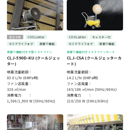
受注生産
COOLJetter
COOLJetter
キャスター付
セミドライフォグ
首振り機能
セミドライフォグ
首振り機能
首振り機能付き大型ミストファン
首振り機能付きミストファンカート
CLJ-590D-KU
CLJ-CSA
(クールジェッ
(クールジェッターカ
ター)
ート)
噴霧流量範囲：
噴霧流量範囲：
85.0 L/hr (6MPa時)
14.2 L/hr (6MPa時)
ファン送風量：
ファン送風量：
320 ㎥/min
165/186 ㎥/min (50Hz/60Hz)
消費電力 ：
消費電力 ：
1,500/1,900 W (50Hz/60Hz)
210/250 W (50Hz/60Hz)