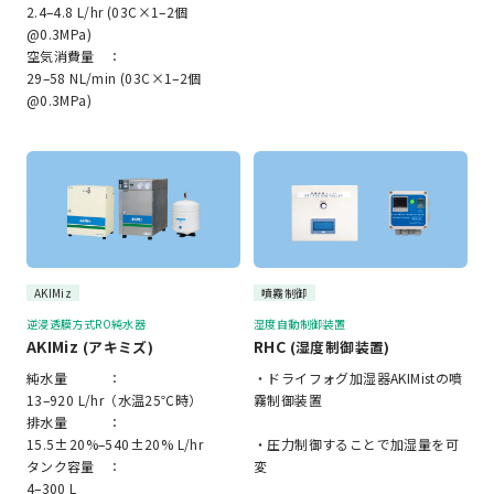
2.4–4.8 L/hr (03C×1–2個
@0.3MPa)
空気消費量 ：
29–58 NL/min (03C×1–2個
@0.3MPa)
AKIMiz
噴霧制御
逆浸透膜方式RO純水器
湿度自動制御装置
AKIMiz
RHC
(アキミズ)
(湿度制御装置)
純水量 ：
・ドライフォグ加湿器AKIMistの噴
13–920 L/hr（水温25℃時）
霧制御装置
排水量 ：
15.5±20%–540±20% L/hr
・圧力制御することで加湿量を可
タンク容量 ：
変
4–300 L