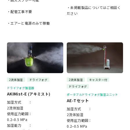
・未掲載製品についてはご相談く
・配管工事不要
ださい
・エアーと電源のみで稼働
2流体加湿
ドライフォグ
2流体加湿
キャスター付
ドライフォグ
ドライフォグ加湿器
AKIMist-E
(アキミスト)
ポータブルドライフォグ加湿ユニット
AE-Tセット
加湿方式 ：
2流体加湿
加湿方式 ：
使用圧力範囲：
2流体加湿
0.2–0.5 MPa
使用圧力範囲：
加湿能力 ：
0.2–0.5 MPa