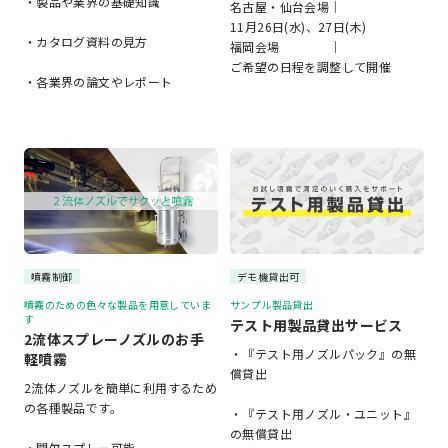
・製品や業界の基礎知識
名古屋・仙台会場｜
11月26日(水)、27日(木)
・カタログ資料の見方
福岡会場 ｜
ご希望の日程を調整して開催
・各業界の論文やレポート
噴霧制御
デモ機貸出可
噴霧のための色々な製品を用意していま
サンプル製品貸出
す
テスト用製品貸出サービス
2流体スプレーノズルのお手
・『テスト用ノズルパック』の無
軽噴霧
償貸出
2流体ノズルを簡単に利用するため
の各種製品です。
・『テスト用ノズル・ユニット』
の無償貸出
・間欠スプレー可能