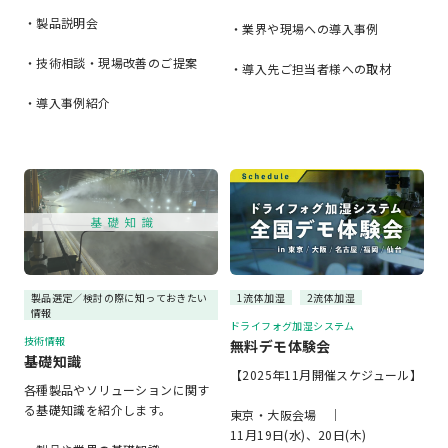
・製品説明会
・業界や現場への導入事例
・技術相談・現場改善のご提案
・導入先ご担当者様への取材
・導入事例紹介
製品選定／検討の際に知っておきたい
1流体加湿
2流体加湿
情報
ドライフォグ加湿システム
技術情報
無料デモ体験会
基礎知識
【2025年11月開催スケジュール】
各種製品やソリューションに関す
る基礎知識を紹介します。
東京・大阪会場 ｜
11月19日(水)、20日(木)