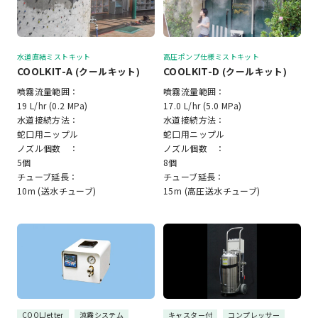
水道直結ミストキット
高圧ポンプ仕様ミストキット
COOLKIT-A
COOLKIT-D
(クールキット)
(クールキット)
噴霧流量範囲：
噴霧流量範囲：
19 L/hr (0.2 MPa)
17.0 L/hr (5.0 MPa)
水道接続方法：
水道接続方法：
蛇口用ニップル
蛇口用ニップル
ノズル個数 ：
ノズル個数 ：
5個
8個
チューブ延長：
チューブ延長：
10m (送水チューブ)
15m (高圧送水チューブ)
COOLJetter
涼霧システム
キャスター付
コンプレッサー