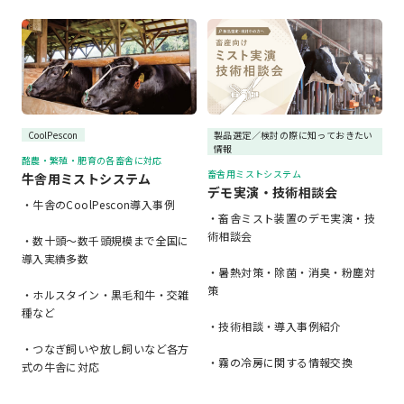
CoolPescon
製品選定／検討の際に知っておきたい
情報
酪農・繁殖・肥育の各畜舎に対応
畜舎用ミストシステム
牛舎用ミストシステム
デモ実演・技術相談会
・牛舎のCoolPescon導入事例
・畜舎ミスト装置のデモ実演・技
術相談会
・数十頭～数千頭規模まで全国に
導入実績多数
・暑熱対策・除菌・消臭・粉塵対
策
・ホルスタイン・黒毛和牛・交雑
種など
・技術相談・導入事例紹介
・つなぎ飼いや放し飼いなど各方
・霧の冷房に関する情報交換
式の牛舎に対応