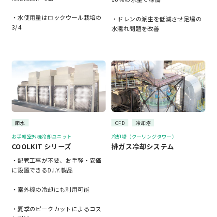
・水使用量はロックウール栽培の
・ドレンの派生を低減させ足場の
3/4
水濡れ問題を改善
節水
CFD
冷却塔
お手軽室外機冷却ユニット
冷却塔（クーリングタワー）
COOLKIT シリーズ
排ガス冷却システム
・配管工事が不要、お手軽・安価
に設置できるD.I.Y.製品
・室外機の冷却にも利用可能
・夏季のピークカットによるコス