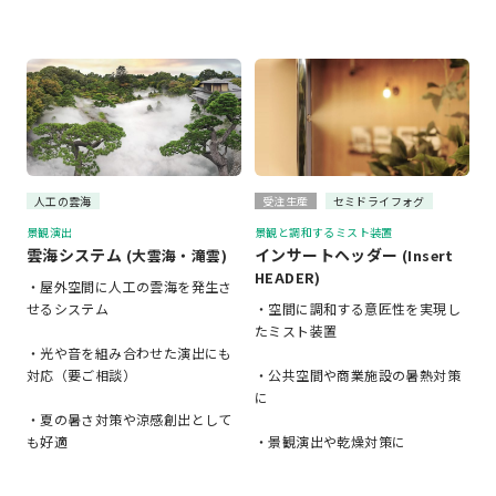
人工の雲海
受注生産
セミドライフォグ
景観演出
景観と調和するミスト装置
雲海システム
インサートヘッダー
(大雲海・滝雲)
(Insert
HEADER)
・屋外空間に人工の雲海を発生さ
せるシステム
・空間に調和する意匠性を実現し
たミスト装置
・光や音を組み合わせた演出にも
対応（要ご相談）
・公共空間や商業施設の暑熱対策
に
・夏の暑さ対策や涼感創出として
も好適
・景観演出や乾燥対策に