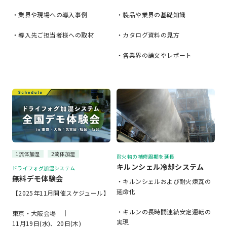
・業界や現場への導入事例
・製品や業界の基礎知識
・導入先ご担当者様への取材
・カタログ資料の見方
・各業界の論文やレポート
1流体加湿
2流体加湿
耐火物の補修周期を延長
キルンシェル冷却システム
ドライフォグ加湿システム
無料デモ体験会
・キルンシェルおよび耐火煉瓦の
延命化
【2025年11月開催スケジュール】
・キルンの長時間連続安定運転の
東京・大阪会場 ｜
実現
11月19日(水)、20日(木)