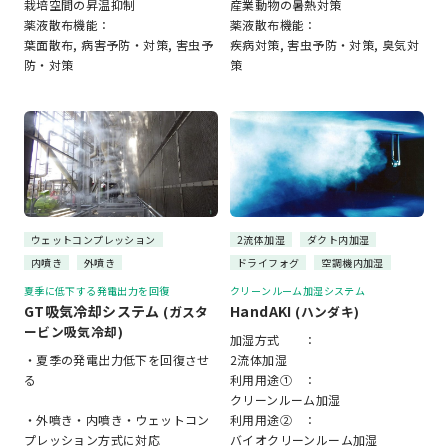
栽培空間の昇温抑制
産業動物の暑熱対策
薬液散布機能：
薬液散布機能：
葉面散布, 病害予防・対策, 害虫予
疾病対策, 害虫予防・対策, 臭気対
防・対策
策
ウェットコンプレッション
2流体加湿
ダクト内加湿
内噴き
外噴き
ドライフォグ
空調機内加湿
夏季に低下する発電出力を回復
クリーンルーム加湿システム
GT吸気冷却システム
HandAKI
(ガスタ
(ハンダキ)
ービン吸気冷却)
加湿方式 ：
・夏季の発電出力低下を回復させ
2流体加湿
る
利用用途① ：
クリーンルーム加湿
・外噴き・内噴き・ウェットコン
利用用途② ：
プレッション方式に対応
バイオクリーンルーム加湿