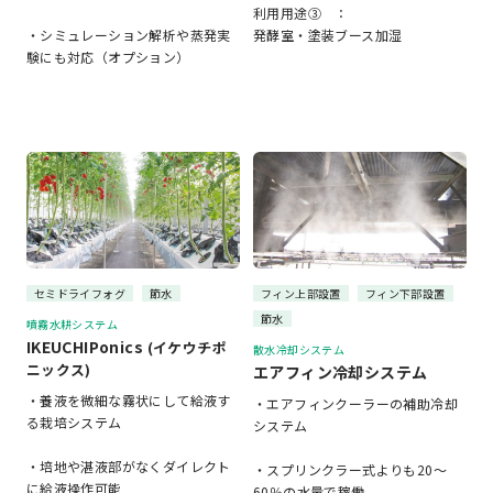
利用用途③ ：
・シミュレーション解析や蒸発実
発酵室・塗装ブース加湿
験にも対応（オプション）
セミドライフォグ
節水
フィン上部設置
フィン下部設置
節水
噴霧水耕システム
IKEUCHIPonics
(イケウチポ
散水冷却システム
ニックス)
エアフィン冷却システム
・養液を微細な霧状にして給液す
・エアフィンクーラーの補助冷却
る栽培システム
システム
・培地や湛液部がなくダイレクト
・スプリンクラー式よりも20～
に給液操作可能
60％の水量で稼働