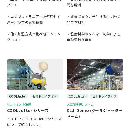
ステム
間を解消
・コンプレッサエアーを使用せず
・加湿器周りに発生する白い粉の
高圧ポンプのみで稼働
発生を抑制
・他の加湿方式と比べ低ランニン
・湿度制御やタイマー制御による
グコスト
自動運転が可能
COOLJetter
セミドライフォグ
COOLJetter
セミドライフォグ
省エネミスト冷房
大空間冷房システム
COOLJetter
CLJ-Dome
シリーズ
(クールジェッター
ドーム)
ミストファンCOOLJetterシリーズ
について紹介します。