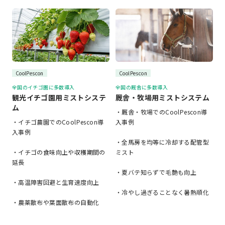
CoolPescon
CoolPescon
全国のイチゴ園に多数導入
全国の厩舎に多数導入
観光イチゴ園用ミストシステ
厩舎・牧場用ミストシステム
ム
・厩舎・牧場でのCoolPescon導
・イチゴ農園でのCoolPescon導
入事例
入事例
・全馬房を均等に冷却する配管型
・イチゴの食味向上や収穫期間の
ミスト
延長
・夏バテ知らずで毛艶も向上
・高温障害回避と生育速度向上
・冷やし過ぎることなく暑熱順化
・農薬散布や葉面散布の自動化