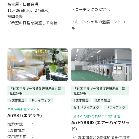
名古屋・仙台会場｜
・コーチングの安定化
11月26日(水)、27日(木)
福岡会場 ｜
・キルンシェルの温度コントロー
ご希望の日程を調整して開催
ル
「省エネルギー投資促進補助金」認
「省エネルギー投資促進補助金」認
証登録製
証登録製
2流体加湿
ドライフォグ
1流体加湿
2流体加湿
セミドライフォグ
ドライフォグ
産業空調加湿システム
AirAKI
(エアラキ)
1流体と2流体の良いとこ取り加湿
AirHYBRID
(エアーハイブリッ
加湿方式 ：
ド)
2流体加湿
使用圧力範囲：
・1流体加湿と2流体加湿を併用す