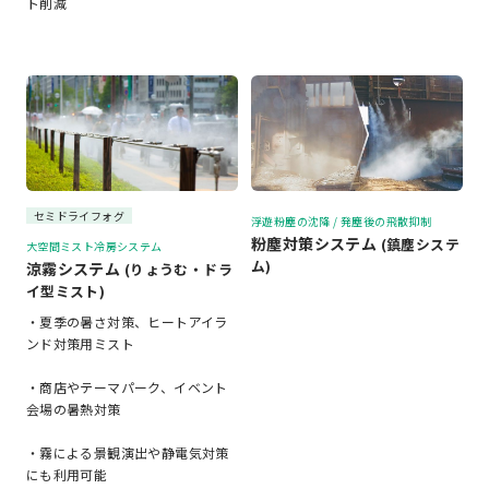
ト削減
セミドライフォグ
浮遊粉塵の沈降 / 発塵後の飛散抑制
粉塵対策システム
(鎮塵システ
大空間ミスト冷房システム
ム)
涼霧システム
(りょうむ・ドラ
イ型ミスト)
・夏季の暑さ対策、ヒートアイラ
ンド対策用ミスト
・商店やテーマパーク、イベント
会場の暑熱対策
・霧による景観演出や静電気対策
にも利用可能