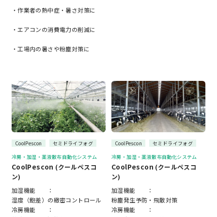
・作業者の熱中症・暑さ対策に
・エアコンの消費電力の削減に
・工場内の暑さや粉塵対策に
CoolPescon
セミドライフォグ
CoolPescon
セミドライフォグ
冷房・加湿・薬液散布自動化システム
冷房・加湿・薬液散布自動化システム
CoolPescon
CoolPescon
(クールペスコ
(クールペスコ
ン)
ン)
加湿機能 ：
加湿機能 ：
湿度（飽差）の緻密コントロール
粉塵発生予防・飛散対策
冷房機能 ：
冷房機能 ：