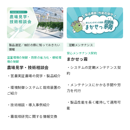
製品選定／検討の際に知っておきたい
定期メンテナンス
情報
安心メンテナンス契約
温室環境の制御・防除の省力化・根域環
まかせっ霧
境の制御
農場見学・技術相談会
・システムの定期メンテナンス契
約
・営農実証農場の見学・製品紹介
・メンテナンスにかかる手間や労
・環境制御システムと栽培装置の
力を代行
ご紹介
・製品性能を長く維持して運用可
・技術相談・導入事例紹介
能
・霧栽培研究に関する情報交換