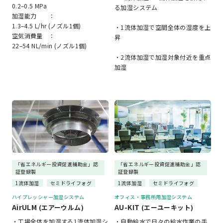
0.2–0.5 MPa
る加湿システム
加湿能力 ：
1.3–4.5 L/hr (ノズル1個)
・1流体加湿で空間全体の湿度を上
空気消費量 ：
昇
22–54 NL/min (ノズル1個)
・2流体加湿で加湿対象付近を重点
加湿
「省エネルギー投資促進補助金」認
「省エネルギー投資促進補助金」認
証登録製
証登録製
1流体加湿
セミドライフォグ
1流体加湿
セミドライフォグ
ハイプレッシャー加湿システム
オフィス・事務所用加湿システム
AirULM
AU-KIT
(エアーウルム)
(エーユーキット)
・工場全体を加湿する1流体加湿シ
・自動給水で日々の給水作業の手