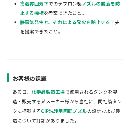
高温雰囲気下
でのテフロン製
ノズルの脱落を防
止する機構
を考案できたこと。
静電気発生と、それによる発火を防止する
工夫
を提案できたこと。
お客様の課題
ある日、
化学品製造工場
で使用されるタンクを製
造・販売する某メーカー様から当社に、同社製タン
クに搭載する
CIP洗浄用回転ノズル
の設計および製
造について打診がありました。