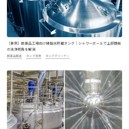
［事例］医薬品工場向け精製水貯蔵タンク｜シャワーボールで上部鏡板
の洗浄死角を解消
医薬品製造
タンク洗浄
タンククリーナー