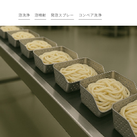
泡洗浄
泡噴射
発泡スプレー
コンベア洗浄