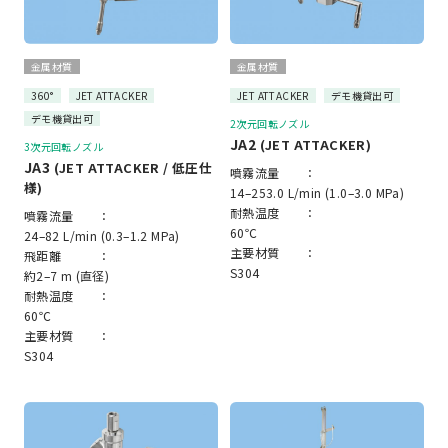
金属材質
金属材質
360°
JET ATTACKER
JET ATTACKER
デモ機貸出可
デモ機貸出可
2次元回転ノズル
JA2
(JET ATTACKER)
3次元回転ノズル
JA3
(JET ATTACKER / 低圧仕
噴霧流量 ：
様)
14–253.0 L/min (1.0–3.0 MPa)
耐熱温度 ：
噴霧流量 ：
60℃
24–82 L/min (0.3–1.2 MPa)
主要材質 ：
飛距離 ：
S304
約2–7 m (直径)
耐熱温度 ：
60℃
主要材質 ：
S304