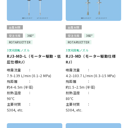
金属材質
金属材質
受注生産
360°
受注生産
360°
ROTARYJETTER
ROTARYJETTER
3次元回転ノズル
3次元回転ノズル
RJ3-MD-L
RJ3-MD
（モーター駆動・低
（モーター駆動仕様
圧仕様RJ）
RJ）
噴霧流量 ：
噴霧流量 ：
7.9–139 L/min (0.1–2 MPa)
4.2–103.7 L/min (0.3–15 MPa)
飛距離 ：
飛距離 ：
約4–6.5m (半径)
約1.5–2.5m (半径)
耐熱温度 ：
耐熱温度 ：
90℃
80℃
主要材質 ：
主要材質 ：
S304, etc.
S304, etc.