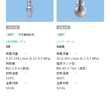
金属材質
金属材質
360°
デモ機貸出可
360°
2次元回転ノズル
シャワーボール
SR
SWB
噴霧流量 ：
噴霧流量 ：
9.19–194 L/min (0.15–0.5 MPa)
35.4–395 L/min (0.1–0.5 MPa)
飛距離 ：
推奨タンク径：
約2–5.8 m (直径)
約0.45–3.75m（直径）
耐熱温度 ：
耐熱温度 ：
150℃
400℃
主要材質 ：
主要材質 ：
S316L
S316L