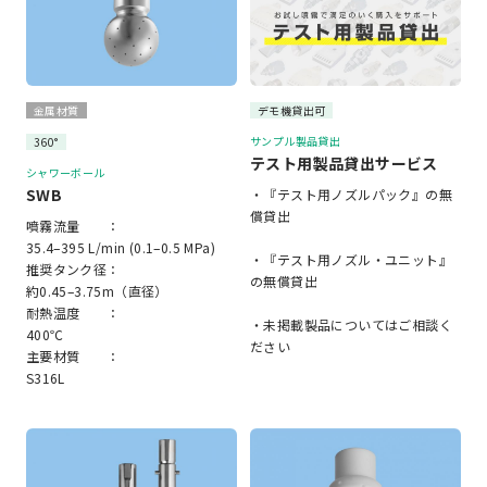
金属材質
デモ機貸出可
サンプル製品貸出
360°
テスト用製品貸出サービス
シャワーボール
SWB
・『テスト用ノズルパック』の無
償貸出
噴霧流量 ：
35.4–395 L/min (0.1–0.5 MPa)
・『テスト用ノズル・ユニット』
推奨タンク径：
の無償貸出
約0.45–3.75m（直径）
耐熱温度 ：
・未掲載製品についてはご相談く
400℃
ださい
主要材質 ：
S316L