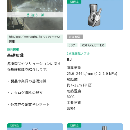
製品選定／検討の際に知っておきたい
金属材質
情報
360°
ROTARYJETTER
技術情報
3次元回転ノズル
基礎知識
RJ
各種製品やソリューションに関す
噴霧流量 ：
る基礎知識を紹介します。
25.6–246 L/min (0.2–1.0 MPa)
飛距離 ：
・製品や業界の基礎知識
約7–12m (半径)
耐熱温度 ：
・カタログ資料の見方
80℃
主要材質 ：
・各業界の論文やレポート
S304