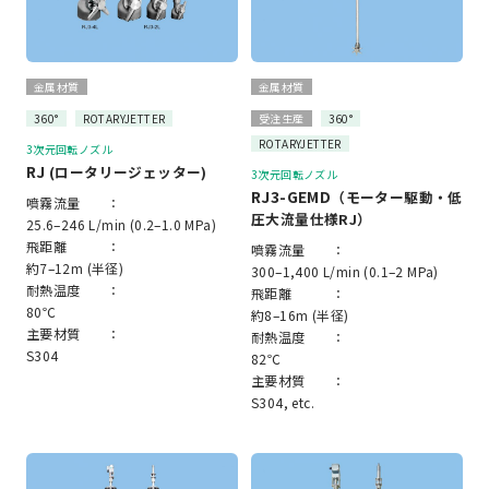
金属材質
金属材質
360°
ROTARYJETTER
受注生産
360°
ROTARYJETTER
3次元回転ノズル
RJ
(ロータリージェッター)
3次元回転ノズル
RJ3-GEMD
（モーター駆動・低
噴霧流量 ：
圧大流量仕様RJ）
25.6–246 L/min (0.2–1.0 MPa)
飛距離 ：
噴霧流量 ：
約7–12m (半径)
300–1,400 L/min (0.1–2 MPa)
耐熱温度 ：
飛距離 ：
80℃
約8–16m (半径)
主要材質 ：
耐熱温度 ：
S304
82℃
主要材質 ：
S304, etc.