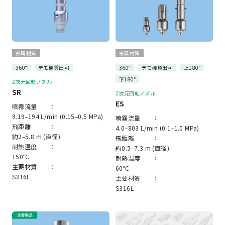
金属材質
金属材質
360°
デモ機貸出可
360°
デモ機貸出可
上180°
下180°
2次元回転ノズル
SR
2次元回転ノズル
ES
噴霧流量 ：
9.19–194 L/min (0.15–0.5 MPa)
噴霧流量 ：
飛距離 ：
4.0–803 L/min (0.1–1.0 MPa)
約2–5.8 m (直径)
飛距離 ：
耐熱温度 ：
約0.5–7.3 m (直径)
150℃
耐熱温度 ：
主要材質 ：
60℃
S316L
主要材質 ：
S316L