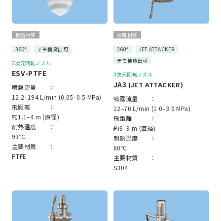
樹脂材質
金属材質
360°
デモ機貸出可
360°
JET ATTACKER
デモ機貸出可
2次元回転ノズル
ESV-PTFE
3次元回転ノズル
JA3
(JET ATTACKER)
噴霧流量 ：
12.2–194 L/min (0.05–0.5 MPa)
噴霧流量 ：
飛距離 ：
12–70 L/min (1.0–3.0 MPa)
約1.1–4 m (直径)
飛距離 ：
耐熱温度 ：
約6–9 m (直径)
93℃
耐熱温度 ：
主要材質 ：
60℃
PTFE
主要材質 ：
S304