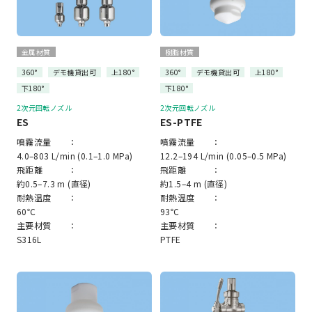
金属材質
樹脂材質
360°
デモ機貸出可
上180°
360°
デモ機貸出可
上180°
下180°
下180°
2次元回転ノズル
2次元回転ノズル
ES
ES-PTFE
噴霧流量 ：
噴霧流量 ：
4.0–803 L/min (0.1–1.0 MPa)
12.2–194 L/min (0.05–0.5 MPa)
飛距離 ：
飛距離 ：
約0.5–7.3 m (直径)
約1.5–4 m (直径)
耐熱温度 ：
耐熱温度 ：
60℃
93℃
主要材質 ：
主要材質 ：
S316L
PTFE