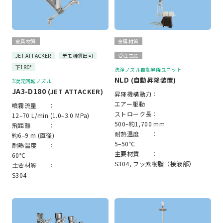
金属材質
金属材質
JET ATTACKER
デモ機貸出可
受注生産
下180°
洗浄ノズル自動昇降ユニット
NLD
(自動昇降装置)
3次元回転ノズル
JA3-D180
(JET ATTACKER)
昇降機構動力：
エアー駆動
噴霧流量 ：
ストローク長：
12–70 L/min (1.0–3.0 MPa)
500–約1,700 mm
飛距離 ：
耐熱温度 ：
約6–9 m (直径)
5–50℃
耐熱温度 ：
主要材質 ：
60℃
S304, フッ素樹脂（接液部）
主要材質 ：
S304