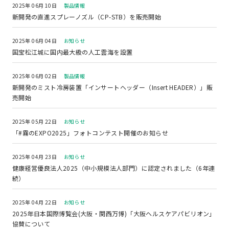
2025年 06月 10日
製品情報
新開発の直進スプレーノズル（CP-STB）を販売開始
2025年 06月 04日
お知らせ
国宝松江城に国内最大級の人工雲海を設置
2025年 06月 02日
製品情報
新開発のミスト冷房装置「インサートヘッダー（Insert HEADER）」販
売開始
2025年 05月 22日
お知らせ
「#霧のEXPO2025」フォトコンテスト開催のお知らせ
2025年 04月 23日
お知らせ
健康経営優良法人2025（中小規模法人部門）に認定されました（6年連
続）
2025年 04月 22日
お知らせ
2025年日本国際博覧会(大阪・関西万博)「大阪ヘルスケアパビリオン」
協賛について