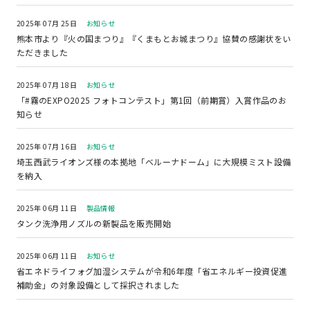
2025年 07月 25日
お知らせ
熊本市より『火の国まつり』『くまもとお城まつり』協賛の感謝状をい
ただきました
2025年 07月 18日
お知らせ
「#霧のEXPO2025 フォトコンテスト」第1回（前期賞）入賞作品のお
知らせ
2025年 07月 16日
お知らせ
埼玉西武ライオンズ様の本拠地「ベルーナドーム」に大規模ミスト設備
を納入
2025年 06月 11日
製品情報
タンク洗浄用ノズルの新製品を販売開始
2025年 06月 11日
お知らせ
省エネドライフォグ加湿システムが令和6年度「省エネルギー投資促進
補助金」の対象設備として採択されました