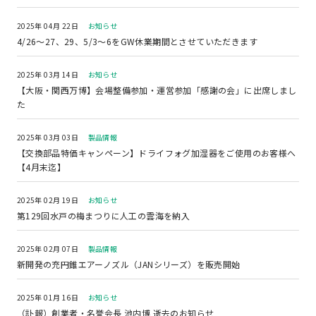
2025年 04月 22日
お知らせ
4/26～27、29、5/3～6をGW休業期間とさせていただきます
2025年 03月 14日
お知らせ
【大阪・関西万博】会場整備参加・運営参加「感謝の会」に出席しまし
た
2025年 03月 03日
製品情報
【交換部品特価キャンペーン】ドライフォグ加湿器をご使用のお客様へ
【4月末迄】
2025年 02月 19日
お知らせ
第129回水戸の梅まつりに人工の雲海を納入
2025年 02月 07日
製品情報
新開発の充円錐エアーノズル（JANシリーズ）を販売開始
2025年 01月 16日
お知らせ
（訃報）創業者・名誉会長 池内博 逝去のお知らせ