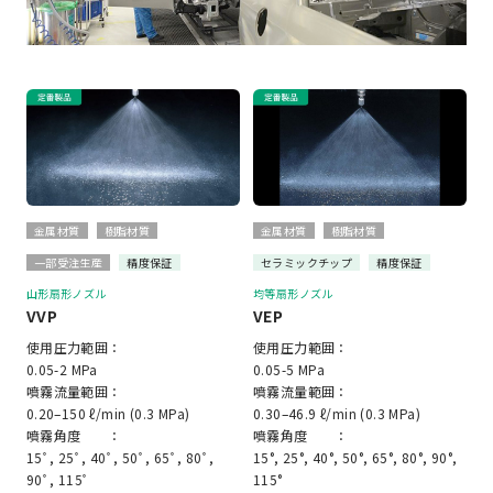
金属材質
樹脂材質
金属材質
樹脂材質
一部受注生産
精度保証
セラミックチップ
精度保証
山形扇形ノズル
均等扇形ノズル
VVP
VEP
使用圧力範囲：
使用圧力範囲：
0.05-2 MPa
0.05-5 MPa
噴霧流量範囲：
噴霧流量範囲：
0.20–150 ℓ/min (0.3 MPa)
0.30–46.9 ℓ/min (0.3 MPa)
噴霧角度 ：
噴霧角度 ：
15ﾟ, 25ﾟ, 40ﾟ, 50ﾟ, 65ﾟ, 80ﾟ,
15°, 25°, 40°, 50°, 65°, 80°, 90°,
90ﾟ, 115ﾟ
115°