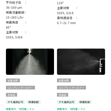
平均粒子径 ：
120°
30–100 μm
主要材質 ：
噴霧流量範囲：
S303, S316
10–200 L/hr
異物通過径 ：
噴霧角度 ：
0.7–21.7 mm
60°
主要材質 ：
S303, S304
金属材質
金属材質
コンプレッサーエアー
コンプレッサーエアー
液加圧
液加圧
デモ機貸出可
噴霧制御
デモ機貸出可
噴霧制御
微霧発生／充円錐ノズル
微霧発生／空円錐ノズル