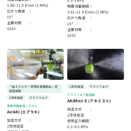
0.3-3 MPa
5.88–11.9 ℓ/min (1 MPa)
噴霧流量範囲：
広がり角度 ：
3.01–11.9 ℓ/min (1 MPa)
15°
広がり角度 ：
主要材質 ：
15°
S303
主要材質 ：
S303
「省エネルギー投資促進補助金」認
2流体加湿
ドライフォグ
証登録製
ドライフォグ加湿器
2流体加湿
ドライフォグ
AKIMist-E
(アキミスト)
産業空調加湿システム
加湿方式 ：
AirAKI
(エアラキ)
2流体加湿
加湿方式 ：
使用圧力範囲：
2流体加湿
0.2–0.5 MPa