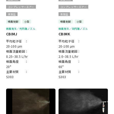
コンプレッサーエアー
コンプレッサーエアー
液加圧
液加圧
噴霧制御
小型
噴霧制御
小型
微霧発生／充円錐ノズル
微霧発生／空円錐ノズル
CBIMJ
CBIMK
平均粒子径 ：
平均粒子径 ：
20-100 μm
20-100 μm
噴霧流量範囲：
噴霧流量範囲：
0.25–38.5 L/hr
2.0–38.5 L/hr
噴霧角度 ：
噴霧角度 ：
20°
60°
主要材質 ：
主要材質 ：
S303
S303