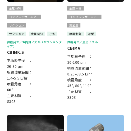
金属材質
金属材質
コンプレッサーエアー
コンプレッサーエアー
サクション
液加圧
サクション
噴霧制御
小型
噴霧制御
小型
微霧発生／空円錐ノズル（サクションタ
微霧発生／扇形ノズル
イプ）
CBIMV
CBIMK.S
平均粒子径 ：
平均粒子径 ：
20-100 μm
20-30 μm
噴霧流量範囲：
噴霧流量範囲：
0.25–38.5 L/hr
1.4–5.5 L/hr
噴霧角度 ：
噴霧角度 ：
45°, 80°, 110°
60°
主要材質 ：
主要材質 ：
S303
S303