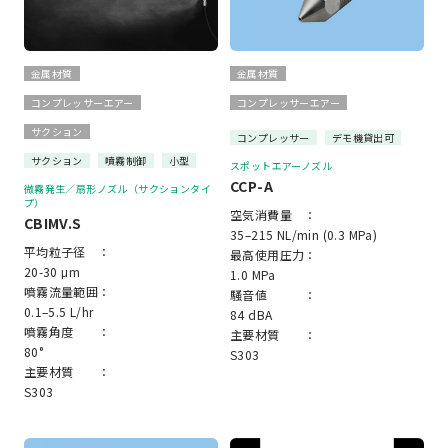
金属材質
金属材質
コンプレッサーエアー
コンプレッサーエアー
サクション
コンプレッサー
デモ機貸出可
サクション
噴霧制御
小型
スポットエアーノズル
CCP-A
微霧発生／扇形ノズル（サクションタイ
プ）
空気消費量 ：
CBIMV.S
35–215 NL/min (0.3 MPa)
平均粒子径 ：
最高使用圧力：
20-30 μm
1.0 MPa
噴霧流量範囲：
騒音値 ：
0.1–5.5 L/hr
84 dBA
噴霧角度 ：
主要材質 ：
80°
S303
主要材質 ：
S303