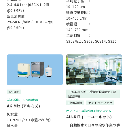
平均粒子径 ：
2.4–4.8 L/hr (03C×1–2個
10–120 μm
@0.3MPa)
噴霧流量範囲：
空気消費量 ：
10–450 L/hr
29–58 NL/min (03C×1–2個
噴霧幅 ：
@0.3MPa)
140–780 mm
主要材質 ：
S303相当, S303, SCS14, S316
AKIMiz
「省エネルギー投資促進補助金」認
証登録製
逆浸透膜方式RO純水器
1流体加湿
セミドライフォグ
AKIMiz
(アキミズ)
オフィス・事務所用加湿システム
純水量 ：
AU-KIT
(エーユーキット)
13–920 L/hr（水温25℃時）
・自動給水で日々の給水作業の手
排水量 ：