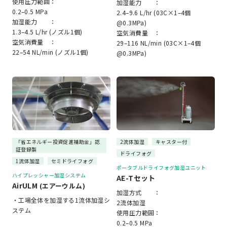
使用圧力範囲：
加湿能力 ：
0.2–0.5 MPa
2.4–9.6 L/hr (03C×1–4個
加湿能力 ：
@0.3MPa)
1.3–4.5 L/hr (ノズル1個)
空気消費量 ：
空気消費量 ：
29–116 NL/min (03C×1–4個
22–54 NL/min (ノズル1個)
@0.3MPa)
「省エネルギー投資促進補助金」認
2流体加湿
キャスター付
証登録製
ドライフォグ
1流体加湿
セミドライフォグ
ポータブルドライフォグ加湿ユニット
ハイプレッシャー加湿システム
AE-Tセット
AirULM
(エアーウルム)
加湿方式 ：
・工場全体を加湿する1流体加湿シ
2流体加湿
ステム
使用圧力範囲：
0.2–0.5 MPa