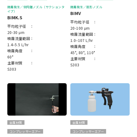
微霧発生／空円錐ノズル（サクションタ
微霧発生／扇形ノズル
イプ）
BIMV
BIMK.S
平均粒子径 ：
平均粒子径 ：
20-100 μm
20-30 μm
噴霧流量範囲：
噴霧流量範囲：
1.0–107 L/hr
1.4–5.5 L/hr
噴霧角度 ：
噴霧角度 ：
45°, 80°, 110°
60°
主要材質 ：
主要材質 ：
S303
S303
金属材質
金属材質
コンプレッサーエアー
コンプレッサーエアー