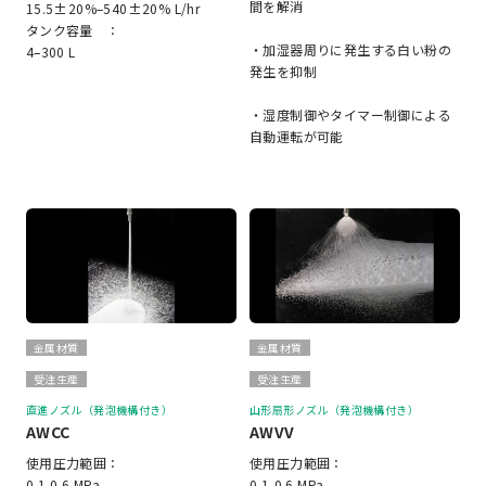
間を解消
15.5±20%–540±20% L/hr
タンク容量 ：
・加湿器周りに発生する白い粉の
4–300 L
発生を抑制
・湿度制御やタイマー制御による
自動運転が可能
金属材質
金属材質
受注生産
受注生産
直進ノズル（発泡機構付き）
山形扇形ノズル（発泡機構付き）
AWCC
AWVV
使用圧力範囲：
使用圧力範囲：
0.1-0.6 MPa
0.1-0.6 MPa