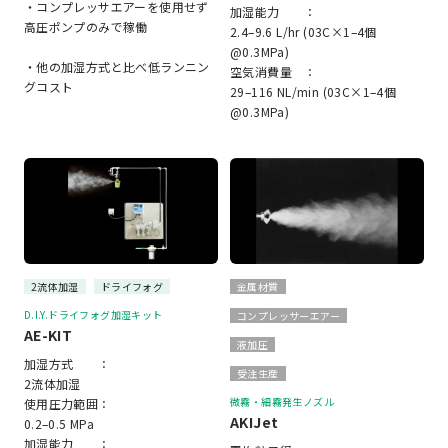
・コンプレッサエアーを使用せず
加湿能力 ：
高圧ポンプのみで稼働
2.4–9.6 L/hr (03C×1–4個
@0.3MPa)
・他の加湿方式と比べ低ランニン
空気消費量 ：
グコスト
29–116 NL/min (03C×1–4個
@0.3MPa)
2流体加湿
ドライフォグ
金属材質
D.I.Y.ドライフォグ加湿キット
コンプレッサーエアー
AE-KIT
液加圧
加湿方式 ：
受注生産
2流体加湿
微霧・細霧発生ノズル
使用圧力範囲：
AKIJet
0.2–0.5 MPa
加湿能力 ：