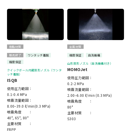
樹脂材質
金属材質
販売終了
ワンタッチ着脱
精度保証
自洗機構
精度保証
山形扇形ノズル（自洗機構付き）
MOMOJet
クイックボール内蔵扇形ノズル（ワンタ
ッチ着脱）
使用圧力範囲：
ISQB
0.2-2 MPa
使用圧力範囲：
噴霧流量範囲：
0.1-0.4 MPa
2.00–6.00 ℓ/min (0.3 MPa)
噴霧流量範囲：
噴霧角度 ：
8.00–39.0 ℓ/min(0.3 MPa)
80°
噴霧角度 ：
主要材質 ：
40°, 65°, 80°
S303
主要材質 ：
FRPP