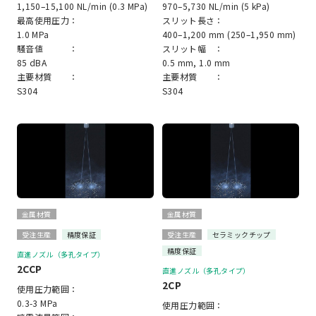
1,150–15,100 NL/min (0.3 MPa)
970–5,730 NL/min (5 kPa)
最高使用圧力：
スリット長さ：
1.0 MPa
400–1,200 mm (250–1,950 mm)
騒音値 ：
スリット幅 ：
85 dBA
0.5 mm, 1.0 mm
主要材質 ：
主要材質 ：
S304
S304
金属材質
金属材質
受注生産
精度保証
受注生産
セラミックチップ
精度保証
直進ノズル（多孔タイプ）
2CCP
直進ノズル（多孔タイプ）
2CP
使用圧力範囲：
0.3-3 MPa
使用圧力範囲：