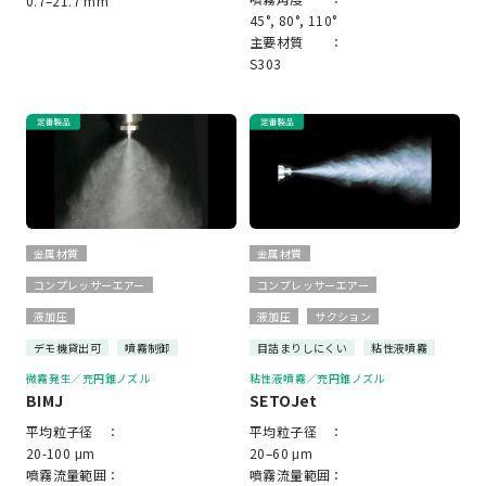
0.7–21.7 mm
45°, 80°, 110°
主要材質 ：
S303
金属材質
金属材質
コンプレッサーエアー
コンプレッサーエアー
液加圧
液加圧
サクション
デモ機貸出可
噴霧制御
目詰まりしにくい
粘性液噴霧
微霧発生／充円錐ノズル
粘性液噴霧／充円錐ノズル
BIMJ
SETOJet
平均粒子径 ：
平均粒子径 ：
20-100 μm
20–60 μm
噴霧流量範囲：
噴霧流量範囲：