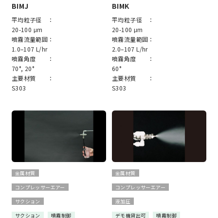
BIMJ
BIMK
平均粒子径 ：
平均粒子径 ：
20-100 μm
20-100 μm
噴霧流量範囲：
噴霧流量範囲：
1.0–107 L/hr
2.0–107 L/hr
噴霧角度 ：
噴霧角度 ：
70°, 20°
60°
主要材質 ：
主要材質 ：
S303
S303
金属材質
金属材質
コンプレッサーエアー
コンプレッサーエアー
サクション
液加圧
サクション
噴霧制御
デモ機貸出可
噴霧制御