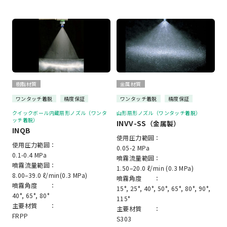
樹脂材質
金属材質
ワンタッチ着脱
精度保証
ワンタッチ着脱
精度保証
クイックボール内蔵扇形ノズル（ワンタ
山形扇形ノズル（ワンタッチ着脱）
ッチ着脱）
INVV-SS
（金属製）
INQB
使用圧力範囲：
使用圧力範囲：
0.05-2 MPa
0.1-0.4 MPa
噴霧流量範囲：
噴霧流量範囲：
1.50–20.0 ℓ/min (0.3 MPa)
8.00–39.0 ℓ/min(0.3 MPa)
噴霧角度 ：
噴霧角度 ：
15°, 25°, 40°, 50°, 65°, 80°, 90°,
40°, 65°, 80°
115°
主要材質 ：
主要材質 ：
FRPP
S303