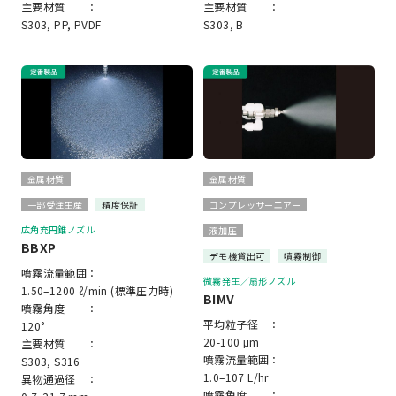
主要材質 ：
主要材質 ：
S303, PP, PVDF
S303, B
金属材質
金属材質
一部受注生産
精度保証
コンプレッサーエアー
広角充円錐ノズル
液加圧
BBXP
デモ機貸出可
噴霧制御
噴霧流量範囲：
微霧発生／扇形ノズル
1.50–1200 ℓ/min (標準圧力時)
BIMV
噴霧角度 ：
平均粒子径 ：
120°
20-100 μm
主要材質 ：
噴霧流量範囲：
S303, S316
1.0–107 L/hr
異物通過径 ：
噴霧角度 ：