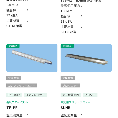
157–627 NL/min (0.3 MPa)
1.0 MPa
最高使用圧力：
騒音値 ：
1.0 MPa
77 dBA
騒音値 ：
主要材質 ：
78 dBA
S316L相当
主要材質 ：
S316L相当
金属材質
金属材質
コンプレッサーエアー
ブロワエアー
TAIFUJet
コンプレッサー
デモ機貸出可
ブロワー
長尺エアーノズル
空気用スリットラミナー
TF-PF
SLNB
空気消費量 ：
空気消費量 ：