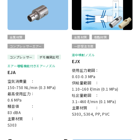
金属材質
金属材質
樹脂材質
コンプレッサーエアー
一部受注生産
液中噴射ノズル
コンプレッサー
デモ機貸出可
EJX
エアー増幅機能付きエアーノズル
使用圧力範囲：
EJA
0.03-0.3 MPa
空気消費量 ：
供給量範囲 ：
150–750 NL/min (0.3 MPa)
1.10–160 ℓ/min (0.1 MPa)
最高使用圧力：
吐出量範囲 ：
0.6 MPa
3.1–460 ℓ/min (0.1 MPa)
騒音値 ：
主要材質 ：
83 dBA
S303, S304, PP, PVC
主要材質 ：
S303