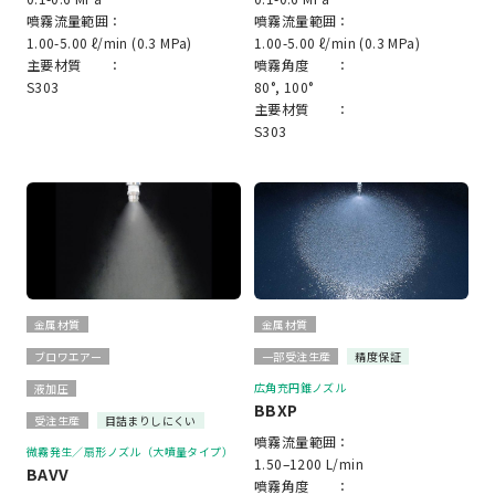
噴霧流量範囲：
噴霧流量範囲：
1.00-5.00 ℓ/min (0.3 MPa)
1.00-5.00 ℓ/min (0.3 MPa)
主要材質 ：
噴霧角度 ：
S303
80°, 100°
主要材質 ：
S303
金属材質
金属材質
ブロワエアー
一部受注生産
精度保証
広角充円錐ノズル
液加圧
BBXP
受注生産
目詰まりしにくい
噴霧流量範囲：
微霧発生／扇形ノズル（大噴量タイプ）
1.50–1200 L/min
BAVV
噴霧角度 ：