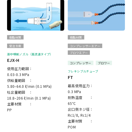
樹脂材質
樹脂材質
受注生産
コンプレッサーエアー
ブロワエアー
液中噴射ノズル（高流速タイプ）
EJX-H
コンプレッサー
ブロワー
使用圧力範囲：
フレキシブルチューブ
0.03-0.3 MPa
FT
供給量範囲 ：
最高使用圧力：
5.80–64.0 ℓ/min (0.1 MPa)
0.3 MPa
吐出量範囲 ：
耐熱温度 ：
18.8–206 ℓ/min (0.1 MPa)
65℃
主要材質 ：
出口側ネジ径：
PP
Rc1/8, Rc1/4
主要材質 ：
POM