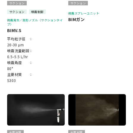
サクション
サクション
サクション
噴霧制御
微霧スプレーユニット
BIMガン
微霧発生／扇形ノズル（サクションタイ
プ）
BIMV.S
平均粒子径 ：
20-30 μm
噴霧流量範囲：
0.5–5.5 L/hr
噴霧角度 ：
80°
主要材質 ：
S303
金属材質
金属材質