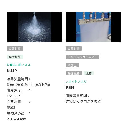
金属材質
金属材質
精度保証
コンプレッサーエアー
狭角充円錐ノズル
液加圧
NJJP
受注生産
水膜
噴霧流量範囲：
スリットノズル
6.00–20.0 ℓ/min (0.3 MPa)
PSN
噴霧角度 ：
噴霧流量範囲：
15°, 30°
詳細はカタログを参照
主要材質 ：
S303
異物通過径 ：
2.3–4.4 mm