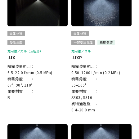
金属材質
金属材質
受注生産
一部受注生産
精度保証
充円錐ノズル（三組形）
充円錐ノズル
JJX
JJXP
噴霧流量範囲：
噴霧流量範囲：
6.5–22.0 ℓ/min (0.5 MPa)
0.50–1200 L/min (0.2 MPa)
噴霧角度 ：
噴霧角度 ：
67°, 90°, 110°
55–105°
主要材質 ：
主要材質 ：
B
S303, S316
異物通過径 ：
0.4–20.0 mm