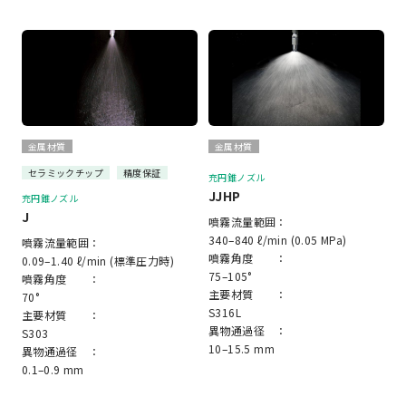
金属材質
金属材質
セラミックチップ
精度保証
充円錐ノズル
JJHP
充円錐ノズル
J
噴霧流量範囲：
340–840 ℓ/min (0.05 MPa)
噴霧流量範囲：
噴霧角度 ：
0.09–1.40 ℓ/min (標準圧力時)
75–105°
噴霧角度 ：
主要材質 ：
70°
S316L
主要材質 ：
異物通過径 ：
S303
10–15.5 mm
異物通過径 ：
0.1–0.9 mm