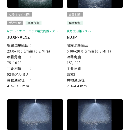
セラミック材質
金属材質
受注生産
精度保証
精度保証
全アルミナセラミック製充円錐ノズル
狭角充円錐ノズル
JUXP-AL92
NJJP
噴霧流量範囲：
噴霧流量範囲：
23.0–700 ℓ/min (0.2 MPa)
6.00–20.0 ℓ/min (0.3 MPa)
噴霧角度 ：
噴霧角度 ：
75–100°
15°, 30°
主要材質 ：
主要材質 ：
92％アルミナ
S303
異物通過径 ：
異物通過径 ：
4.7–17.8 mm
2.3–4.4 mm