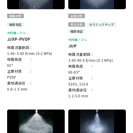
樹脂材質
金属材質
精度保証
受注生産
セラミックチップ
精度保証
充円錐ノズル
JJXP-PVDF
充円錐ノズル
JUP
噴霧流量範囲：
1.00–3.00 ℓ/min (0.2 MPa)
噴霧流量範囲：
噴霧角度 ：
3.00-90.0 ℓ/min (0.2 MPa)
65°
噴霧角度 ：
主要材質 ：
60-85°
PVDF
主要材質 ：
異物通過径 ：
S303, S316
0.8–1.5 mm
異物通過径 ：
1.2-5.0 mm