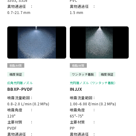
S303, S316
PVC
異物通過径 ：
異物通過径 ：
0.7–21.7 mm
1.5 mm
樹脂材質
樹脂材質
精度保証
ワンタッチ着脱
精度保証
広角充円錐ノズル
充円錐ノズル（ワンタッチ着脱）
BBXP-PVDF
INJJX
噴霧流量範囲：
噴霧流量範囲：
0.8–2.0 L/min (0.2 MPa)
1.00–6.00 ℓ/min (0.2 MPa)
噴霧角度 ：
噴霧角度 ：
120°
65°–75°
主要材質 ：
主要材質 ：
PVDF
PP
異物通過径 ：
異物通過径 ：