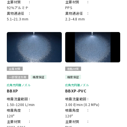
主要材質 ：
主要材質 ：
92％アルミナ
PPS
異物通過径 ：
異物通過径 ：
5.1–21.3 mm
2.2–4.8 mm
金属材質
樹脂材質
一部受注生産
精度保証
精度保証
広角充円錐ノズル
広角充円錐ノズル
BBXP
BBXP-PVC
噴霧流量範囲：
噴霧流量範囲：
1.50–1200 L/min
3.00 ℓ/min (0.2 MPa)
噴霧角度 ：
噴霧角度 ：
120°
120°
主要材質 ：
主要材質 ：