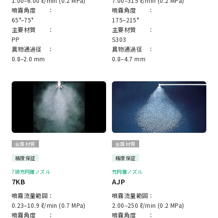
1.00–6.00 ℓ/min (0.2 MPa)
7.00–315 ℓ/min (0.2 MPa)
噴霧角度 ：
噴霧角度 ：
65°–75°
175–215°
主要材質 ：
主要材質 ：
PP
S303
異物通過径 ：
異物通過径 ：
0.8–2.0 mm
0.8–4.7 mm
金属材質
金属材質
精度保証
精度保証
7頭充円錐ノズル
充円錐ノズル
7KB
AJP
噴霧流量範囲：
噴霧流量範囲：
0.23–10.9 ℓ/min (0.7 MPa)
2.00–250 ℓ/min (0.2 MPa)
噴霧角度 ：
噴霧角度 ：