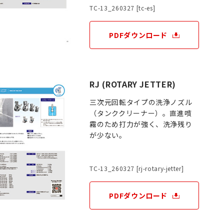
TC-13_260327 [tc-es]
PDFダウンロード
RJ (ROTARY JETTER)
三次元回転タイプの洗浄ノズル
（タンククリーナー）。直進噴
霧のため打力が強く、洗浄残り
が少ない。
TC-13_260327 [rj-rotary-jetter]
PDFダウンロード