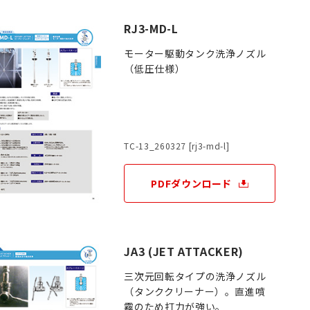
RJ3-MD-L
モーター駆動タンク洗浄ノズル
（低圧仕様）
TC-13_260327 [rj3-md-l]
PDFダウンロード
JA3 (JET ATTACKER)
三次元回転タイプの洗浄ノズル
（タンククリーナー）。直進噴
霧のため打力が強い。