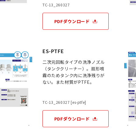
TC-13_260327
PDFダウンロード
ES-PTFE
二次元回転タイプの洗浄ノズル
（タンククリーナー）。扇形噴
霧のためタンク内に洗浄残りが
ない。また材質がPTFE。
TC-13_260327 [es-ptfe]
PDFダウンロード