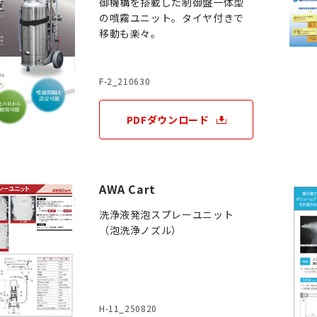
御機構を搭載した制御盤一体型
の噴霧ユニット。タイヤ付きで
移動も楽々。
F-2_210630
PDFダウンロード
AWA Cart
洗浄液発泡スプレーユニット
（泡洗浄ノズル）
H-11_250820