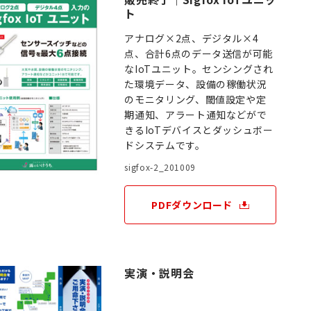
ト
アナログ×2点、デジタル×4
点、合計6点のデータ送信が可能
なIoTユニット。センシングされ
た環境データ、設備の稼働状況
のモニタリング、閾値設定や定
期通知、アラート通知などがで
きるIoTデバイスとダッシュボー
ドシステムです。
sigfox-2_201009
PDFダウンロード
実演・説明会